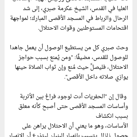
العليا في القدس، الشيخ عكرمة صبري، إلى شد
الرحال والرباط في المسجد الأقصى المبارك؛ لمواجهة
اقتحامات المستوطنين وقوات الاحتلال.
وحث صبري كل من يستطيع الوصول أن يعمل جاهدا
للوصول للقدس، مضيفًا: "ومن يُمنع بسبب حواجز
الاحتلال، فليصلِّ حيث مُنع وإن ثواب الصلاة حينها
يوازي صلاته داخل الأقصى".
وقال إن "الحفريات أدت لوجود فراغ بين الأتربة
وأساسات المسجد الأقصى حتى أصبح كأنه معلق
بسبب انكشاف
الأساسات، وهو ما يعني أن الاحتلال يراهن على
حصول زلزال يتسبب بانهيار البنيان ليتذرع أن الانهيار