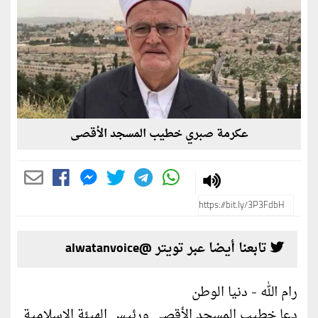
عكرمة صبري خطيب المسجد الأقصى
تابعنا أيضا عبر تويتر @alwatanvoice
رام الله - دنيا الوطن
دعا خطيب المسجد الأقصى ورئيس الهيئة الإسلامية