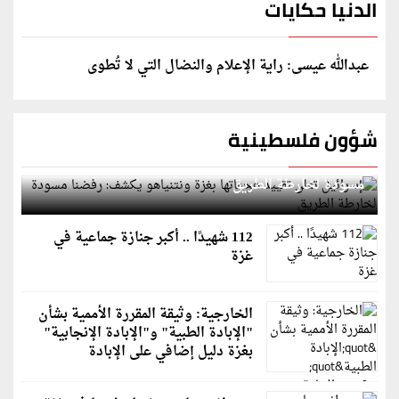
الدنيا حكايات
عبدالله عيسى: راية الإعلام والنضال التي لا تُطوى
شؤون فلسطينية
إسرائيل تعلن تقييد هجماتها بغزة ونتنياهو يكشف: رفضنا
مسودة لخارطة الطريق
112 شهيدًا .. أكبر جنازة جماعية في
غزة
الخارجية: وثيقة المقررة الأممية بشأن
"الإبادة الطبية" و"الإبادة الإنجابية"
بغزة دليل إضافي على الإبادة