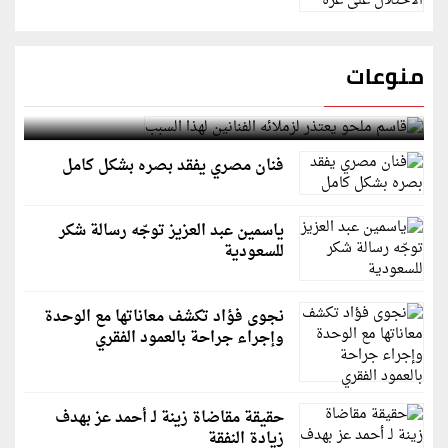
منوعات
قاسم ملحو يعتذر لزملائه الفنانين لهذا السبب
فنان مصري يفقد بصره بشكل كامل
ياسمين عبد العزيز توجّه رسالة شكر
للسعودية
نجوى فؤاد تكشف معاناتها مع الوحدة
وإجراء جراحة بالعمود الفقري
حقيقة مقاضاة زينة لـ أحمد عز بهدف
زيادة النفقة