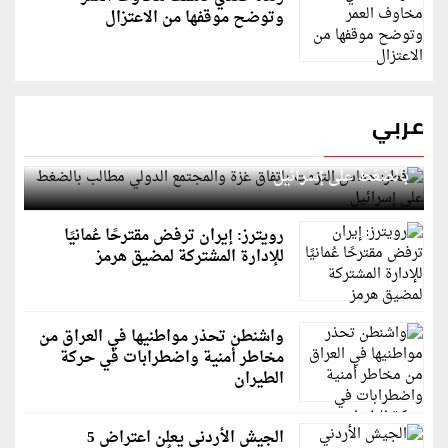
وتوضح موقفها من الاعتزال
عربي
قطر: حماس التزمت باتفاق غزة والمجتمع الدولي مطالب
بالضغط على إسرائيل
رويترز: إيران ترفض مقترحًا عُمانيًا
للإدارة المشتركة لمضيق هرمز
واشنطن تحذر مواطنيها في العراق من
مخاطر أمنية واضطرابات في حركة
الطيران
الجيش الأردني يعلن اعتراض 5