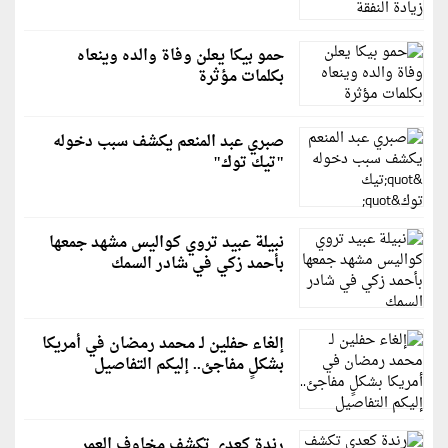
حمو بيكا يعلن وفاة والده وينعاه
بكلمات مؤثرة
صبري عبد المنعم يكشف سبب دخوله
"تيك توك"
نبيلة عبيد تروي كواليس مشهد جمعها
بأحمد زكي في شادر السمك
إلغاء حفلين لـ محمد رمضان في أمريكا
بشكلٍ مفاجئ.. إليكم التفاصيل
رندة كعدي تكشف مخاوف العمر