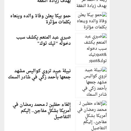
بهدف زيادة النفقة
حمو بيكا يعلن وفاة والده وينعاه
بكلمات مؤثرة
صبري عبد المنعم يكشف سبب
دخوله "تيك توك"
نبيلة عبيد تروي كواليس مشهد
جمعها بأحمد زكي في شادر السمك
إلغاء حفلين لـ محمد رمضان في
أمريكا بشكلٍ مفاجئ.. إليكم
التفاصيل