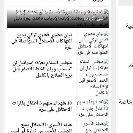
الخارجية: وثيقة المقررة الأممية بشأن "الإبادة
الطبية" و"الإبادة الإنجابية" بغزة دليل إضافي
على الإبادة
مية
بيان مصري قطري تركي يدين
انتهاكات الاحتلال المتواصلة في
غزة
مجلس السلام بغزة: إسرائيل لن
ر
تنسحب وراء الخط الأصفر قبل
نزع السلاح بالكامل
وخاصة
10 شهداء منهم 3 أطفال بغارات
الاحتلال على غزة
هيئة الأسرى: الاحتلال يمنع
الصليب الأحمر من زيارة أي أسير