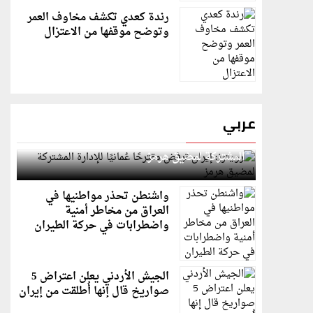
رندة كعدي تكشف مخاوف العمر
وتوضح موقفها من الاعتزال
عربي
رويترز: إيران ترفض مقترحًا عُمانيًا للإدارة
المشتركة لمضيق هرمز
واشنطن تحذر مواطنيها في
العراق من مخاطر أمنية
واضطرابات في حركة الطيران
الجيش الأردني يعلن اعتراض 5
صواريخ قال إنها أُطلقت من إيران