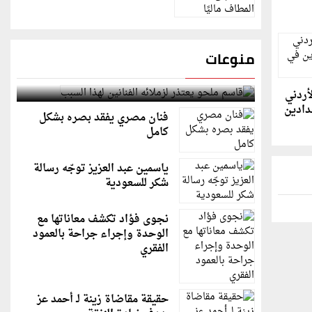
منوعات
قاسم ملحو يعتذر لزملائه الفنانين لهذا السبب
لأردني
دادين
فنان مصري يفقد بصره بشكل
كامل
ياسمين عبد العزيز توجّه رسالة
شكر للسعودية
نجوى فؤاد تكشف معاناتها مع
الوحدة وإجراء جراحة بالعمود
الفقري
حقيقة مقاضاة زينة لـ أحمد عز