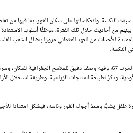
بقت النكسة، وانعكاساتها على سكان الغور، بما فيها من تفا
ه بينهم من أحاديث خلال تلك الفترة، موظفًا أسلوب الاستعادة
لممتدة للأحداث من العهد العثماني مرورا بنضال الشعب الفل
ى النكسة.
وقد صدر الكتاب بالتزامن مع الذكرى الخامسة والخمسين لحرب 67، وفيه وصف دقيق للملامح الجغرافية للمكان، وسر
ودية، وذكرٌ لطبيعة المنتجات الزراعية، وطريقة استغلال الأ
ة طفل يشبُّ وسط أجواء الغور وناسه، فيشكل امتدادا للأجي