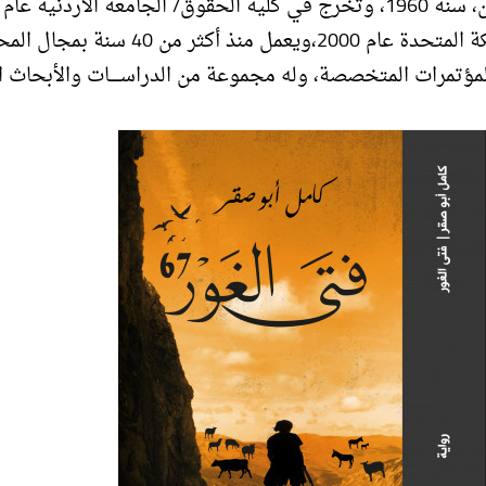
وحصل على درجة الماجستير من جامــعة HULL في الممــلكة المتحدة عام 2000،ويعمل منذ أكثر م
لمؤتمرات المتخصصة، وله مجموعة من الدراســـــات والأبحاث ا