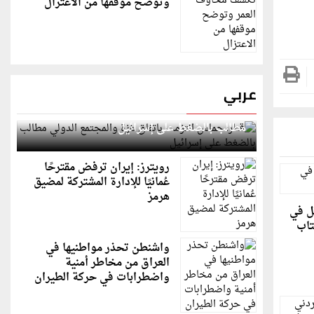
وتوضح موقفها من الاعتزال
عربي
قطر: حماس التزمت باتفاق غزة والمجتمع الدولي
مطالب بالضغط على إسرائيل
رويترز: إيران ترفض مقترحًا
عُمانيًا للإدارة المشتركة لمضيق
هرمز
ل في
تاب
واشنطن تحذر مواطنيها في
العراق من مخاطر أمنية
واضطرابات في حركة الطيران