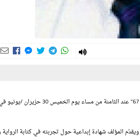
يقيم الكاتب كامل أبو صقر حفل إشهار روايته "فتى الغور 67" عند الثامنة من مساء يوم الخميس 
يقدّم المؤلف شهادة إبداعية حول تجربته في كتابة الرواية و