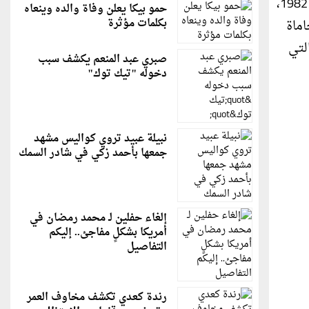
ومن الجدير ذكره أن كامل أبو صقر وُلد في عقربا، فلسطين، سنة 1960، وتخرج في كلية الحقوق/ الجامعة الأردنية عام 1982،
حمو بيكا يعلن وفاة والده وينعاه
بكلمات مؤثرة
ن 40 سنة بمجال المحاماة
لتي
صبري عبد المنعم يكشف سبب
دخوله "تيك توك"
نبيلة عبيد تروي كواليس مشهد
جمعها بأحمد زكي في شادر السمك
إلغاء حفلين لـ محمد رمضان في
أمريكا بشكلٍ مفاجئ.. إليكم
التفاصيل
رندة كعدي تكشف مخاوف العمر