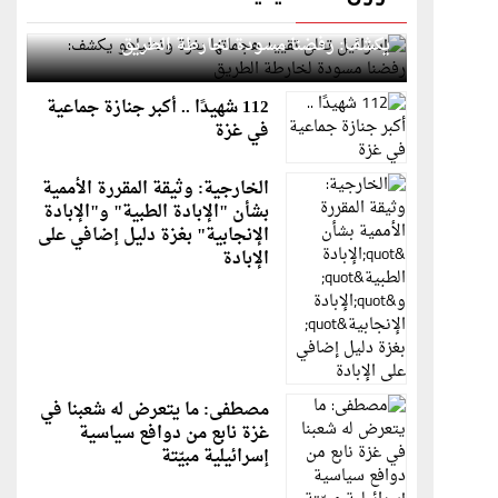
إسرائيل تعلن تقييد هجماتها بغزة ونتنياهو
يكشف: رفضنا مسودة لخارطة الطريق
112 شهيدًا .. أكبر جنازة جماعية
في غزة
الخارجية: وثيقة المقررة الأممية
بشأن "الإبادة الطبية" و"الإبادة
الإنجابية" بغزة دليل إضافي على
الإبادة
مصطفى: ما يتعرض له شعبنا في
غزة نابع من دوافع سياسية
إسرائيلية مبيّتة