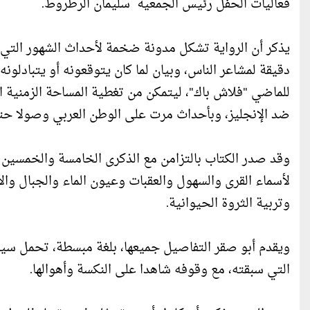
فعاليات الحفل رئيس الجمعية سليمان الرطروط.
يذكر أن الرواية تشكل مدونة ضخمة لأحداث الشهور التي س
دقيقة لمشاعر الناس، وبيان لما كان يتوقعونه أو يتبادلون
للماضي "فلاش باك"، ليتمكن من تغطية المساحة الزمنية ا
ضد الإنجليز، وبأحداث مرت على الوطن العربي وصولا حت
لأسماء القرى والسهول والعقبات وعيون الماء والجبال والأ
وتربية الثروة الحيوانية.
ويقدم أبو صقر التفاصيل جميعها، بلغة مبسطة، تحمل سير
التي سبقته، مع وقوفه شاهدا على النكسة وأهوالها.