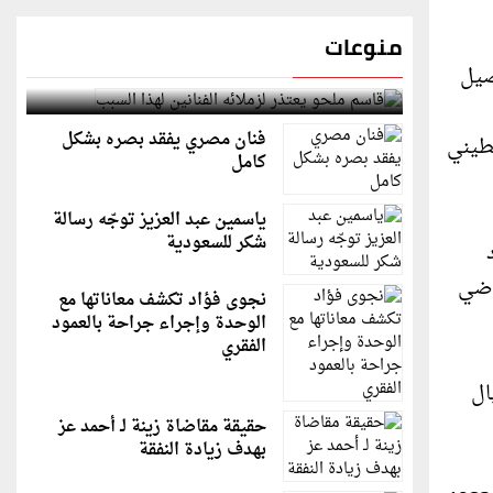
منوعات
صيل
قاسم ملحو يعتذر لزملائه الفنانين لهذا السبب
فنان مصري يفقد بصره بشكل
سطيني
كامل
ياسمين عبد العزيز توجّه رسالة
شكر للسعودية
د
راضي
نجوى فؤاد تكشف معاناتها مع
الوحدة وإجراء جراحة بالعمود
الفقري
ال
حقيقة مقاضاة زينة لـ أحمد عز
بهدف زيادة النفقة