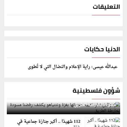
التعليقات
الدنيا حكايات
عبدالله عيسى: راية الإعلام والنضال التي لا تُطوى
شؤون فلسطينية
إسرائيل تعلن تقييد هجماتها بغزة ونتنياهو يكشف: رفضنا
مسودة لخارطة الطريق
112 شهيدًا .. أكبر جنازة جماعية في