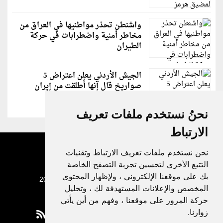
واشنطن تحذر مواطنيها في العراق من
مخاطر أمنية واضطرابات في حركة
الطيران
الجيش الأردني يعلن اعتراض 5
صواريخ قال إنها أُطلقت من إيران
نحنُ نستخدم ملفات تعريف
الارتباط
نحن نستخدم ملفات تعريف الارتباط وتقنيات
التتبع الأخرى لتحسين تجربة التصفح الخاصة
بك على موقعنا الإلكتروني ، ولإظهار المحتوى
جميع الحقوق محفوظة لدنيا الوطن © 2003 - 2022
المخصص والإعلانات المستهدفة لك ، وتحليل
حركة المرور على موقعنا ، وفهم من أين يأتي
زوارنا.