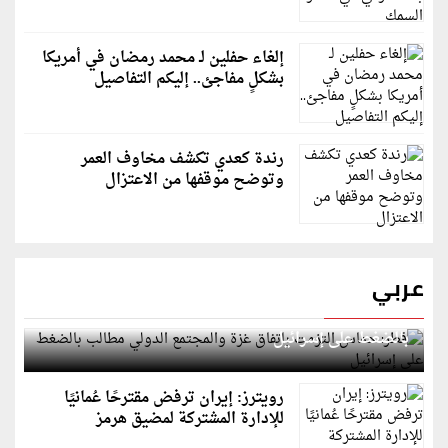
إلغاء حفلين لـ محمد رمضان في أمريكا
بشكلٍ مفاجئ.. إليكم التفاصيل
رندة كعدي تكشف مخاوف العمر
وتوضح موقفها من الاعتزال
عربي
قطر: حماس التزمت باتفاق غزة والمجتمع الدولي مطالب
بالضغط على إسرائيل
رويترز: إيران ترفض مقترحًا عُمانيًا
للإدارة المشتركة لمضيق هرمز