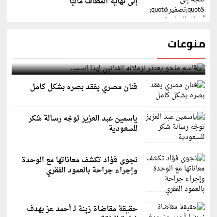
إلى نهاية المطاف ماليًا
منوعات
قاسم ملحو يعتذر لزملائه الفنانين لهذا السبب
فنان مصري يفقد بصره بشكل كامل
ياسمين عبد العزيز توجّه رسالة شكر
للسعودية
نجوى فؤاد تكشف معاناتها مع الوحدة
وإجراء جراحة بالعمود الفقري
حقيقة مقاضاة زينة لـ أحمد عز بهدف