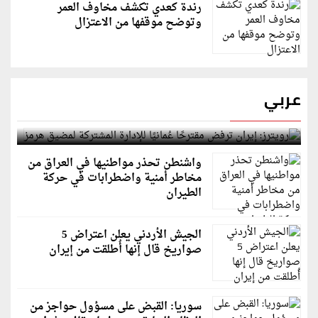
رندة كعدي تكشف مخاوف العمر
وتوضح موقفها من الاعتزال
عربي
رويترز: إيران ترفض مقترحًا عُمانيًا للإدارة المشتركة
لمضيق هرمز
واشنطن تحذر مواطنيها في العراق من
مخاطر أمنية واضطرابات في حركة
الطيران
الجيش الأردني يعلن اعتراض 5
صواريخ قال إنها أُطلقت من إيران
سوريا: القبض على مسؤول حواجز من