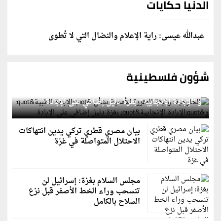
الدنيا حكايات
عبدالله عيسى: راية الإعلام والنضال التي لا تُطوى
شؤون فلسطينية
الخارجية: وثيقة المقررة الأممية بشأن "الإبادة الطبية"
و"الإبادة الإنجابية" بغزة دليل إضافي على الإبادة
بيان مصري قطري تركي يدين انتهاكات
الاحتلال المتواصلة في غزة
مجلس السلام بغزة: إسرائيل لن
تنسحب وراء الخط الأصفر قبل نزع
السلاح بالكامل