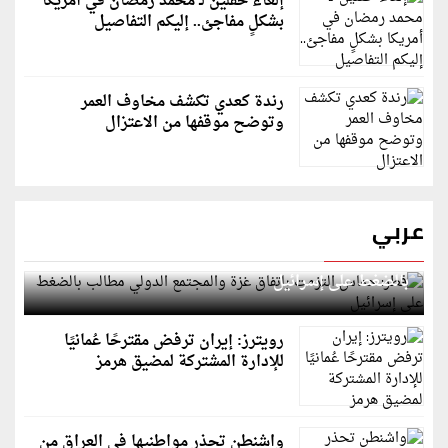
إلغاء حفلين لـ محمد رمضان في أمريكا
بشكلٍ مفاجئ.. إليكم التفاصيل
رندة كعدي تكشف مخاوف العمر
وتوضح موقفها من الاعتزال
عربي
قطر: حماس التزمت باتفاق غزة والمجتمع الدولي مطالب
بالضغط على إسرائيل
رويترز: إيران ترفض مقترحًا عُمانيًا
للإدارة المشتركة لمضيق هرمز
واشنطن تحذر مواطنيها في العراق من