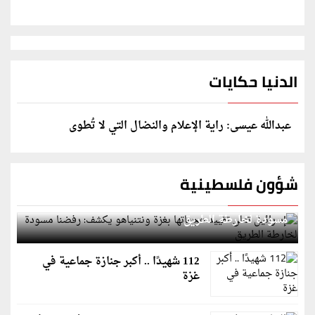
الدنيا حكايات
عبدالله عيسى: راية الإعلام والنضال التي لا تُطوى
شؤون فلسطينية
إسرائيل تعلن تقييد هجماتها بغزة ونتنياهو يكشف: رفضنا
مسودة لخارطة الطريق
112 شهيدًا .. أكبر جنازة جماعية في
غزة