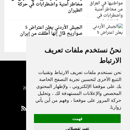
مخاطر أمنية واضطرابات في حركة
الطيران
الجيش الأردني يعلن اعتراض 5
صواريخ قال إنها أُطلقت من إيران
نحنُ نستخدم ملفات تعريف
الارتباط
نحن نستخدم ملفات تعريف الارتباط وتقنيات
التتبع الأخرى لتحسين تجربة التصفح الخاصة
بك على موقعنا الإلكتروني ، ولإظهار المحتوى
جميع الحقوق محفوظة لدنيا الوطن © 2003 - 2022
المخصص والإعلانات المستهدفة لك ، وتحليل
حركة المرور على موقعنا ، وفهم من أين يأتي
زوارنا.
فهمت
Privacy Policy
تغيير تفضيلاتي