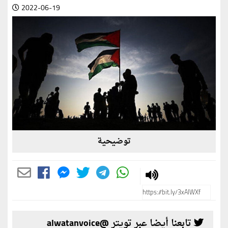
2022-06-19
توضيحية
تابعنا أيضا عبر تويتر @alwatanvoice