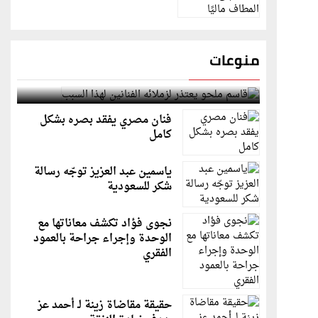
منوعات
قاسم ملحو يعتذر لزملائه الفنانين لهذا السبب
فنان مصري يفقد بصره بشكل
كامل
ياسمين عبد العزيز توجّه رسالة
شكر للسعودية
نجوى فؤاد تكشف معاناتها مع
الوحدة وإجراء جراحة بالعمود
الفقري
حقيقة مقاضاة زينة لـ أحمد عز