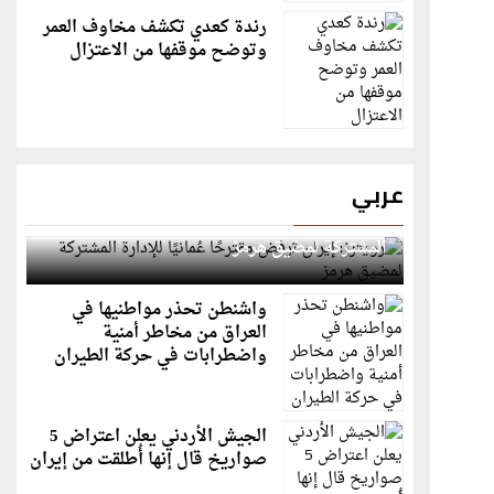
رندة كعدي تكشف مخاوف العمر
وتوضح موقفها من الاعتزال
عربي
رويترز: إيران ترفض مقترحًا عُمانيًا للإدارة
المشتركة لمضيق هرمز
واشنطن تحذر مواطنيها في
العراق من مخاطر أمنية
واضطرابات في حركة الطيران
الجيش الأردني يعلن اعتراض 5
صواريخ قال إنها أُطلقت من إيران