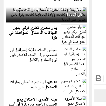
الخارجية: وثيقة المقررة الأممية بشأن "الإبادة
الطبية" و"الإبادة الإنجابية" بغزة دليل إضافي
على الإبادة
بيان مصري قطري تركي يدين
انتهاكات الاحتلال المتواصلة في
غزة
مجلس السلام بغزة: إسرائيل لن
تنسحب وراء الخط الأصفر قبل
نزع السلاح بالكامل
10 شهداء منهم 3 أطفال بغارات
الاحتلال على غزة
هيئة الأسرى: الاحتلال يمنع
الصليب الأحمر من زيارة أي أسير