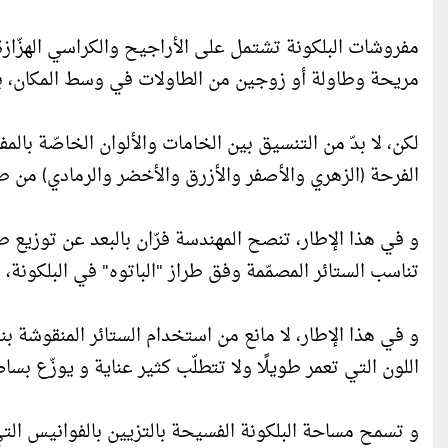
مفروشات البلكونة تشتمل على الأراجيح والكراسي الهزّازة 
مريحة وطاولة أو زوجين من الطاولات في وسط المكان، ب
لكن، لا بدّ من التنسيق بين الخامات والألوان الخاصّة بالم
الفرحة (الزهري والأصفر والأزرق والأخضر والرمادي) من طا
و في هذا الإطار، تنصح المهندسة فرّان بالبعد عن توزيع 
تناسب الستائر المصمّمة وفق طراز "الباتوه" في البلكونة، 
و في هذا الإطار، لا مانع من استخدام الستائر المنقوشة بن
اللون التي تعمر طويلًا ولا تتطلّب كثير عناية و يوزّع ب
و تسمح مساحة البلكونة الفسيحة بالتزيين بالفوانيس الت