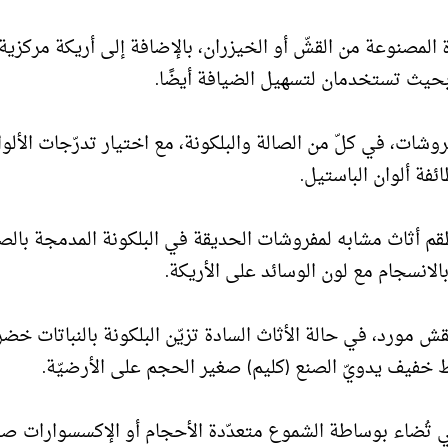
المصنوعة من القشّ أو الخيزران، بالإضافة إلى أريكة مركزية
حيث تستخدمان لتسهيل الضيافة أيضًا.
فروشات، في كلّ من الصالة والبلكونة، مع اختيار تدرّجات الألوا
ئفة ألوان الباستيل.
طقم أثاث مشابه لمفروشات الحديقة في البلكونة المدمجة بالصا
بالانسجام مع لون الوسائد على الأريكة.
قش مورد، في حالة الأثاث السادة تزيّن البلكونة بالنباتات خضر
ساط خفيف يدويّ الصنع (كليم) صغير الحجم على الأرضيّة.
ي تُضاء بوساطة الشموع متعدّدة الأحجام أو الإكسسوارات ص