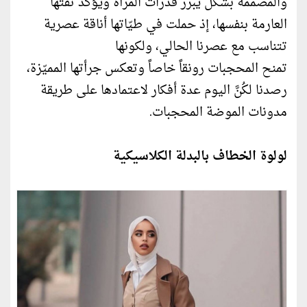
والمصمّمة بشكل يُبرز قدرات المرأة ويؤكّد ثقتها
العارمة بنفسها، إذ حملت في طيّاتها أناقة عصرية
تتناسب مع عصرنا الحالي، ولكونها
تمنح المحجبات رونقاً خاصاً وتعكس جرأتها المميّزة،
رصدنا لكُنَّ اليوم عدة أفكار لاعتمادها على طريقة
مدونات الموضة المحجبات.
لولوة الخطاف بالبدلة الكلاسيكية