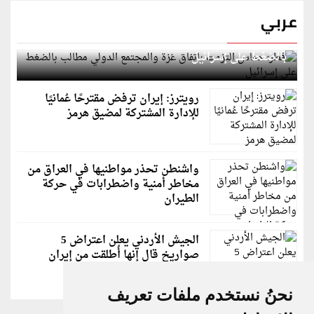
عربي
قطر: حماس التزمت باتفاق غزة والمجتمع الدولي مطالب
بالضغط على إسرائيل
رويترز: إيران ترفض مقترحًا عُمانيًا
للإدارة المشتركة لمضيق هرمز
واشنطن تحذر مواطنيها في العراق من
مخاطر أمنية واضطرابات في حركة
الطيران
الجيش الأردني يعلن اعتراض 5
صواريخ قال إنها أُطلقت من إيران
نحنُ نستخدم ملفات تعريف