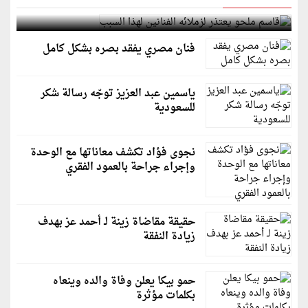
قاسم ملحو يعتذر لزملائه الفنانين لهذا السبب
فنان مصري يفقد بصره بشكل كامل
ياسمين عبد العزيز توجّه رسالة شكر
للسعودية
نجوى فؤاد تكشف معاناتها مع الوحدة
وإجراء جراحة بالعمود الفقري
حقيقة مقاضاة زينة لـ أحمد عز بهدف
زيادة النفقة
حمو بيكا يعلن وفاة والده وينعاه
بكلمات مؤثرة