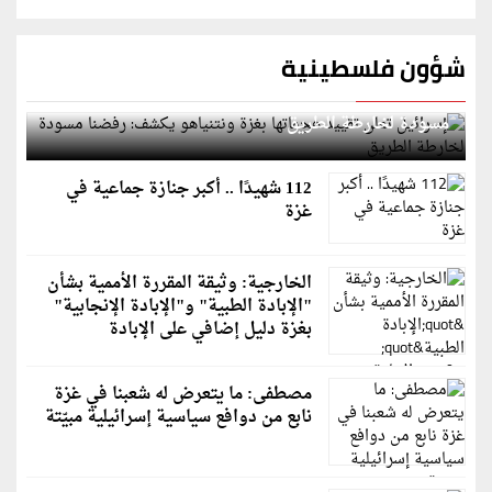
شؤون فلسطينية
إسرائيل تعلن تقييد هجماتها بغزة ونتنياهو يكشف: رفضنا
مسودة لخارطة الطريق
112 شهيدًا .. أكبر جنازة جماعية في
غزة
الخارجية: وثيقة المقررة الأممية بشأن
"الإبادة الطبية" و"الإبادة الإنجابية"
بغزة دليل إضافي على الإبادة
مصطفى: ما يتعرض له شعبنا في غزة
نابع من دوافع سياسية إسرائيلية مبيّتة