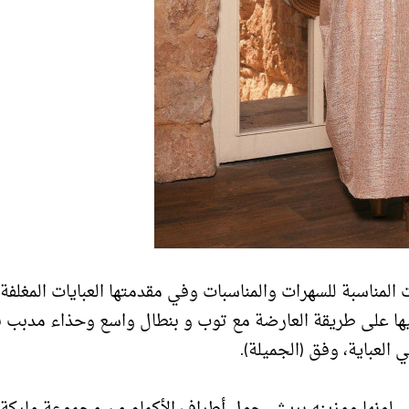
ت موديلات العبايات المناسبة للسهرات والمناسبات وفي مقدمتها العبايات المغلفة
التي رصدناها لدى ماركة Diamond Abayas، نسقيها على طريقة العارضة مع توب و بنطال واسع وحذاء مدب
العباية، وفق (الجميلة).