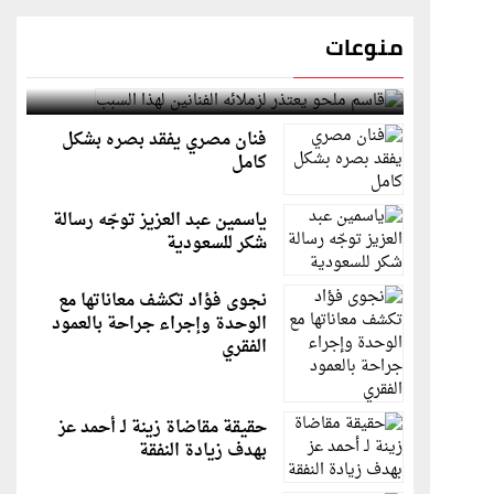
منوعات
قاسم ملحو يعتذر لزملائه الفنانين لهذا السبب
فنان مصري يفقد بصره بشكل
كامل
ياسمين عبد العزيز توجّه رسالة
شكر للسعودية
نجوى فؤاد تكشف معاناتها مع
الوحدة وإجراء جراحة بالعمود
الفقري
حقيقة مقاضاة زينة لـ أحمد عز
بهدف زيادة النفقة