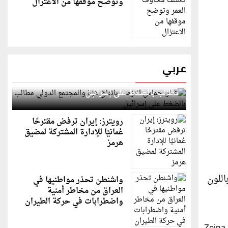
وتوضح موقفها من الاعتزال
عربي
قطر: حماس التزمت باتفاق غزة والمجتمع الدولي
مطالب بالضغط على إسرائيل
رويترز: إيران ترفض مقترحًا
عُمانيًا للإدارة المشتركة لمضيق
هرمز
ب باللون
واشنطن تحذر مواطنيها في
العراق من مخاطر أمنية
واضطرابات في حركة الطيران