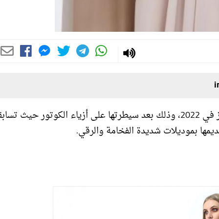
انتقلت موضة الريش إلى العبايات الخليجية وصارت الأبرز في 2022، وذلك بعد سيطرتها على أزياء الكوتور حيث ت
مها بموديلات شديدة الفخامة والرقي.