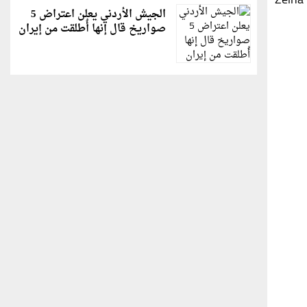
لفتتنا أيضًا العباية الوردية الفاتحة المحبوكة بترتر من نفس لونها ومزينه بريش حول أطراف الأكمام من مجموعة ماركة Zeina
الجيش الأردني يعلن اعتراض 5
صواريخ قال إنها أُطلقت من إيران