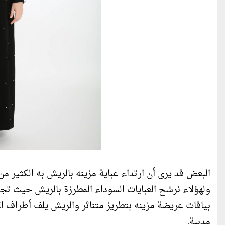
البعض قد يرى أن ارتداء عباية مزينه بالريش به الكثير من
بياقات عريضة مزينه بتطريز متناثر والريش يلف أطراف ا
مدببة.