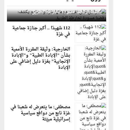
إسرائيل تعلن تقييد هجماتها بغزة ونتنياهو
يكشف: رفضنا مسودة لخارطة الطريق
112 شهيدًا .. أكبر جنازة جماعية
في غزة
الخارجية: وثيقة المقررة الأممية
بشأن "الإبادة الطبية" و"الإبادة
الإنجابية" بغزة دليل إضافي على
الإبادة
مصطفى: ما يتعرض له شعبنا في
غزة نابع من دوافع سياسية
إسرائيلية مبيّتة