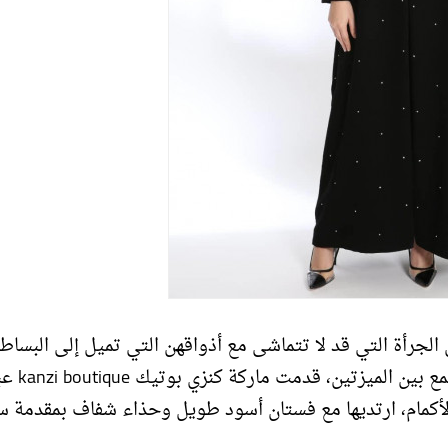
 الجرأة التي قد لا تتماشى مع أذواقهن التي تميل إلى البساط
ولهؤلاء نرشح العبايات السوداء المطرزة بالريش 
لأكمام، ارتديها مع فستان أسود طويل وحذاء شفاف بمقدمة س