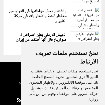
واشنطن تحذر مواطنيها في العراق من
مخاطر أمنية واضطرابات في حركة
الطيران
الجيش الأردني يعلن اعتراض 5
صواريخ قال إنها أُطلقت من إيران
نحنُ نستخدم ملفات تعريف
الارتباط
نحن نستخدم ملفات تعريف الارتباط وتقنيات
التتبع الأخرى لتحسين تجربة التصفح الخاصة
بك على موقعنا الإلكتروني ، ولإظهار المحتوى
جميع الحقوق محفوظة لدنيا الوطن © 2003 - 2022
المخصص والإعلانات المستهدفة لك ، وتحليل
حركة المرور على موقعنا ، وفهم من أين يأتي
زوارنا.