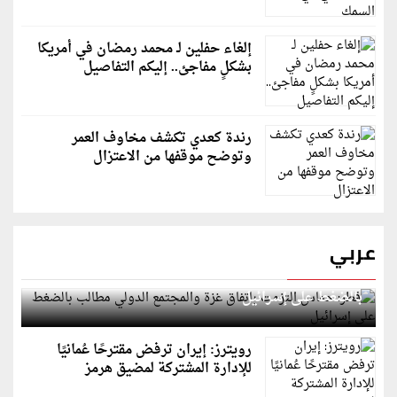
إلغاء حفلين لـ محمد رمضان في أمريكا
بشكلٍ مفاجئ.. إليكم التفاصيل
رندة كعدي تكشف مخاوف العمر
وتوضح موقفها من الاعتزال
عربي
قطر: حماس التزمت باتفاق غزة والمجتمع الدولي مطالب
بالضغط على إسرائيل
رويترز: إيران ترفض مقترحًا عُمانيًا
للإدارة المشتركة لمضيق هرمز