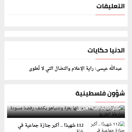
التعليقات
الدنيا حكايات
عبدالله عيسى: راية الإعلام والنضال التي لا تُطوى
شؤون فلسطينية
إسرائيل تعلن تقييد هجماتها بغزة ونتنياهو يكشف: رفضنا
مسودة لخارطة الطريق
112 شهيدًا .. أكبر جنازة جماعية في
غزة