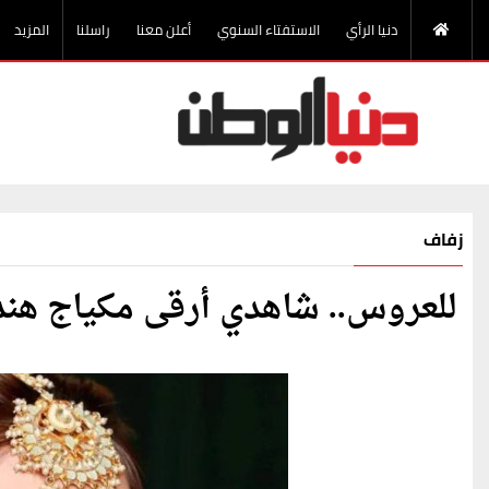
دنيا الرأي
الاستفتاء السنوي
أعلن معنا
راسلنا
المزيد
زفاف
للعروس.. شاهدي أرقى مكياج هندي