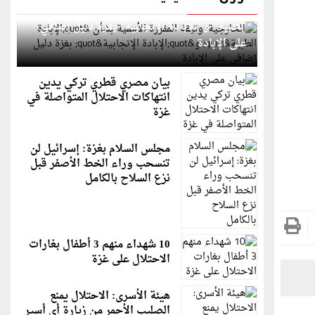
الخارجية: وثيقة المقررة الأممية بشأن "الإبادة
الطبية" و"الإبادة الإنجابية" بغزة دليل إضافي
على الإبادة
بيان مصري قطري تركي يدين
انتهاكات الاحتلال المتواصلة في
غزة
مجلس السلام بغزة: إسرائيل لن
تنسحب وراء الخط الأصفر قبل
نزع السلاح بالكامل
10 شهداء منهم 3 أطفال بغارات
الاحتلال على غزة
هيئة الأسرى: الاحتلال يمنع
الصليب الأحمر من زيارة أي أسير