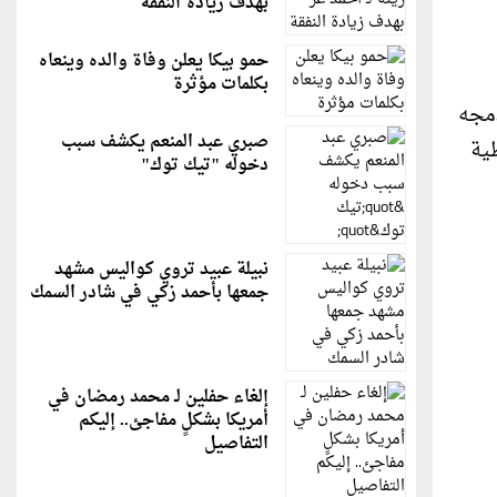
بهدف زيادة النفقة
حمو بيكا يعلن وفاة والده وينعاه
بكلمات مؤثرة
دمجه
صبري عبد المنعم يكشف سبب
طية
دخوله "تيك توك"
نبيلة عبيد تروي كواليس مشهد
جمعها بأحمد زكي في شادر السمك
إلغاء حفلين لـ محمد رمضان في
أمريكا بشكلٍ مفاجئ.. إليكم
التفاصيل