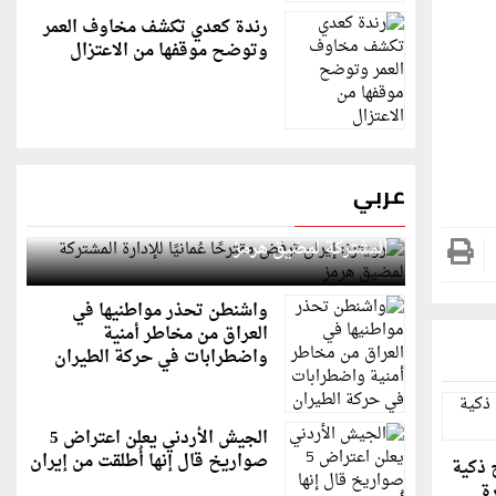
رندة كعدي تكشف مخاوف العمر
وتوضح موقفها من الاعتزال
عربي
رويترز: إيران ترفض مقترحًا عُمانيًا للإدارة
المشتركة لمضيق هرمز
واشنطن تحذر مواطنيها في
العراق من مخاطر أمنية
واضطرابات في حركة الطيران
الجيش الأردني يعلن اعتراض 5
صواريخ قال إنها أُطلقت من إيران
كياج ذكية
رة