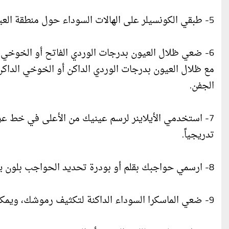
5- طبقي الكونسيلر على الهالات السوداء حول منطقة العين.
6- ضعي ظلال العيون بدرجات الوردي الفاتح أو الخوخي 
مع ظلال العيون بدرجات الوردي الداكن أو الخوخي الداكن،
الجفن.
7- استخدمي الأيلاينر لرسم عينيك من الأعلى في خط عر
تدريجياً.
8- ارسمي حواجبك بقلم أو بودرة تحديد الحواجب بلون يناسب درجة لون بشرتكِ.
9- ضعي الماسكرا السوداء الداكنة لتكثيف رموشك، ويمكنكِ الاستعانة أيضًا بالرموش الصناعية لإطلالة أكثر جاذبية.