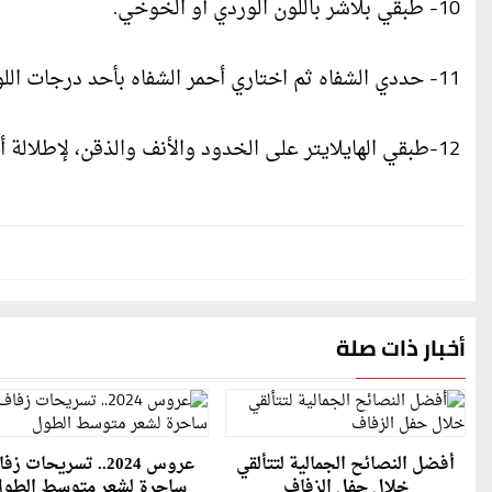
10- طبقي بلاشر باللون الوردي أو الخوخي.
11- حددي الشفاه ثم اختاري أحمر الشفاه بأحد درجات اللون الوردي أو درجات النيود.
12-طبقي الهايلايتر على الخدود والأنف والذقن، لإطلالة أكثر إشراقاٌ وجاذبية في ليلة زفافكِ.
أخبار ذات صلة
أفضل النصائح الجمالية لتتألقي
عروس 2024.. تسريحات ز
خلال حفل الزفاف
ساحرة لشعر متوسط الطو