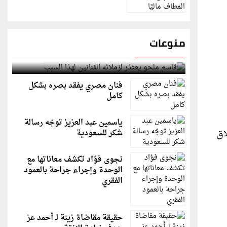
منوعات
قاسم ملحو يعتذر لزملائه الفنانين لهذا السبب
فنان مصري يفقد بصره بشكل
كامل
ياسمين عبد العزيز توجّه رسالة
اق
شكر للسعودية
نجوى فؤاد تكشف معاناتها مع
الوحدة وإجراء جراحة بالعمود
الفقري
حقيقة مقاضاة زينة لـ أحمد عز