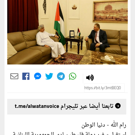
تابعنا أيضا عبر تليجرام t.me/alwatanvoice
رام الله - دنيا الوطن
استقبل سفير دولة فلسطين لدى الجمهورية اللبنانية