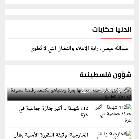
الدنيا حكايات
عبدالله عيسى: راية الإعلام والنضال التي لا تُطوى
شؤون فلسطينية
إسرائيل تعلن تقييد هجماتها بغزة ونتنياهو يكشف: رفضنا
مسودة لخارطة الطريق
112 شهيدًا .. أكبر جنازة جماعية في
غزة
الخارجية: وثيقة المقررة الأممية بشأن