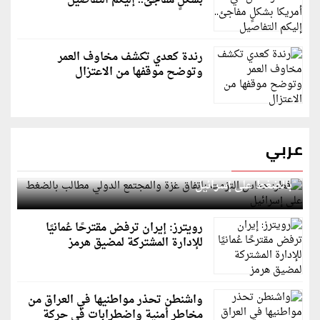
بشكلٍ مفاجئ.. إليكم التفاصيل
رندة كعدي تكشف مخاوف العمر
وتوضح موقفها من الاعتزال
عربي
قطر: حماس التزمت باتفاق غزة والمجتمع الدولي مطالب
بالضغط على إسرائيل
رويترز: إيران ترفض مقترحًا عُمانيًا
للإدارة المشتركة لمضيق هرمز
واشنطن تحذر مواطنيها في العراق من
مخاطر أمنية واضطرابات في حركة