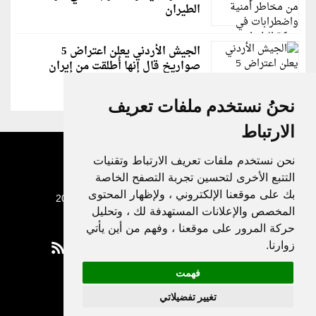
الطيران
الجيش الأردني يعلن اعتراض 5
صواريخ قال إنها أُطلقت من إيران
نحنُ نستخدم ملفات تعريف
الارتباط
نحن نستخدم ملفات تعريف الارتباط وتقنيات
التتبع الأخرى لتحسين تجربة التصفح الخاصة
بك على موقعنا الإلكتروني ، ولإظهار المحتوى
جميع الحقوق محفوظة لدنيا الوطن © 2003 - 2022
المخصص والإعلانات المستهدفة لك ، وتحليل
حركة المرور على موقعنا ، وفهم من أين يأتي
زوارنا.
فهمت
Privacy Policy
تغيير تفضيلاتي
|
Update cookies preferences