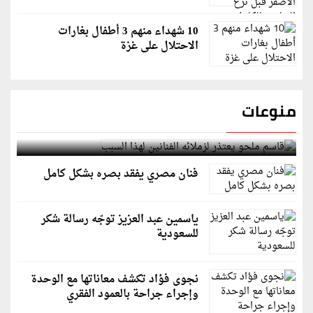
10 شهداء منهم 3 أطفال بغارات
الاحتلال على غزة
منوعات
قاسم ملحو يعتذر لزملائه الفنانين لهذا السبب
فنان مصري يفقد بصره بشكل كامل
ياسمين عبد العزيز توجّه رسالة شكر
للسعودية
نجوى فؤاد تكشف معاناتها مع الوحدة
وإجراء جراحة بالعمود الفقري