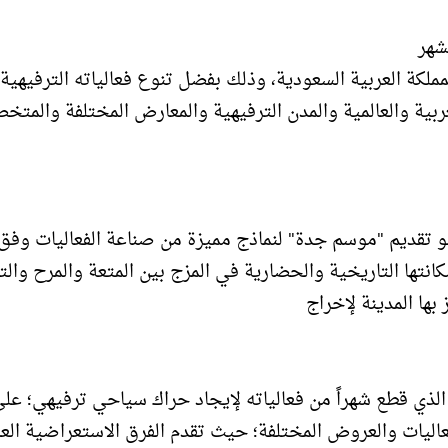
 داخل وخارج المملكة العربية السعودية، وذلك بفضل تنوع فعالياته الترفيهية،
عربية والعالمية والمدن الترفيهية والمعارض المختلفة والمت
و تقديم "موسم جدة" لنماذج مميزة من صناعة الفعاليات وفق
وظيف هوية جدة ومكانتها التاريخية والحضارية في المزج بين المتعة والمرح وال
 بها المدينة لإخراج
في الموسم الذي قطع شهراً من فعالياته لإيجاد حراك سياحي ترفيهي؛ ع
ان الفعاليات والعروض المختلفة؛ حيث تقدم الفرق الاستعراضية العا