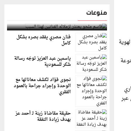
منوعات
قاسم ملحو يعتذر لزملائه الفنانين لهذا السبب
فنان مصري يفقد بصره بشكل
لهوية
كامل
ياسمين عبد العزيز توجّه رسالة
نوعة
شكر للسعودية
نجوى فؤاد تكشف معاناتها مع
الوحدة وإجراء جراحة بالعمود
اري
الفقري
 عبر
حقيقة مقاضاة زينة لـ أحمد عز
بهدف زيادة النفقة