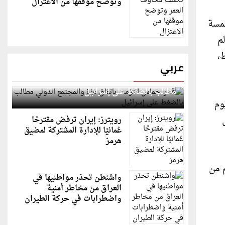
وتوضح موقفها من الاعتزال
لتي تستمر لمدة خمسة
لم
،
عربي
قطر: حماس التزمت باتفاق غزة والمجتمع الدولي
مطالب بالضغط على إسرائيل
متنوعة المناسبة لجميع الفئات العمرية والشرائح، فهو يحوي أكثر من 2800 يوم
رويترز: إيران ترفض مقترحًا
عُمانيًا للإدارة المشتركة لمضيق
هرمز
ناسبهم من
واشنطن تحذر مواطنيها في
العراق من مخاطر أمنية
واضطرابات في حركة الطيران