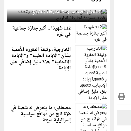
إسرائيل تعلن تقييد هجماتها بغزة ونتنياهو
يكشف: رفضنا مسودة لخارطة الطريق
112 شهيدًا .. أكبر جنازة جماعية
في غزة
الخارجية: وثيقة المقررة الأممية
بشأن "الإبادة الطبية" و"الإبادة
الإنجابية" بغزة دليل إضافي على
الإبادة
مصطفى: ما يتعرض له شعبنا في
غزة نابع من دوافع سياسية
إسرائيلية مبيّتة