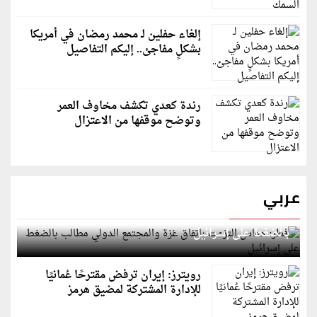
إلغاء حفلين لـ محمد رمضان في أمريكا
بشكلٍ مفاجئ.. إليكم التفاصيل
رندة كعدي تكشف مخاوف العمر
وتوضح موقفها من الاعتزال
عربي
قطر: حماس التزمت باتفاق غزة والمجتمع الدولي مطالب
بالضغط على إسرائيل
رويترز: إيران ترفض مقترحًا عُمانيًا
للإدارة المشتركة لمضيق هرمز