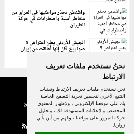
واشنطن تحذر مواطنيها في العراق من
مخاطر أمنية واضطرابات في حركة
الطيران
الجيش الأردني يعلن اعتراض 5
صواريخ قال إنها أُطلقت من إيران
نحنُ نستخدم ملفات تعريف
الارتباط
نحن نستخدم ملفات تعريف الارتباط وتقنيات
التتبع الأخرى لتحسين تجربة التصفح الخاصة
بك على موقعنا الإلكتروني ، ولإظهار المحتوى
جميع الحقوق محفوظة لدنيا الوطن © 2003 - 2022
المخصص والإعلانات المستهدفة لك ، وتحليل
حركة المرور على موقعنا ، وفهم من أين يأتي
زوارنا.