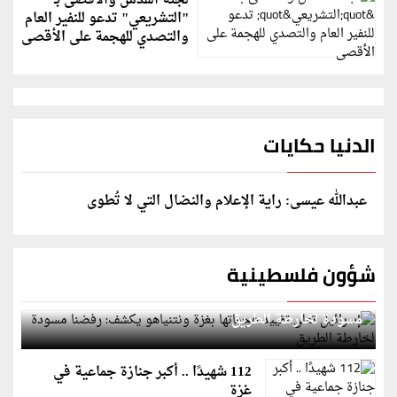
لجنة القدس والأقصى بـ
"التشريعي" تدعو للنفير العام
والتصدي للهجمة على الأقصى
الدنيا حكايات
عبدالله عيسى: راية الإعلام والنضال التي لا تُطوى
شؤون فلسطينية
إسرائيل تعلن تقييد هجماتها بغزة ونتنياهو يكشف: رفضنا
مسودة لخارطة الطريق
112 شهيدًا .. أكبر جنازة جماعية في
غزة