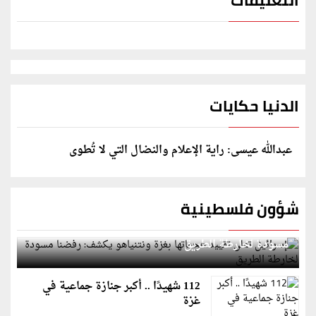
الدنيا حكايات
عبدالله عيسى: راية الإعلام والنضال التي لا تُطوى
شؤون فلسطينية
إسرائيل تعلن تقييد هجماتها بغزة ونتنياهو يكشف: رفضنا
مسودة لخارطة الطريق
112 شهيدًا .. أكبر جنازة جماعية في
غزة