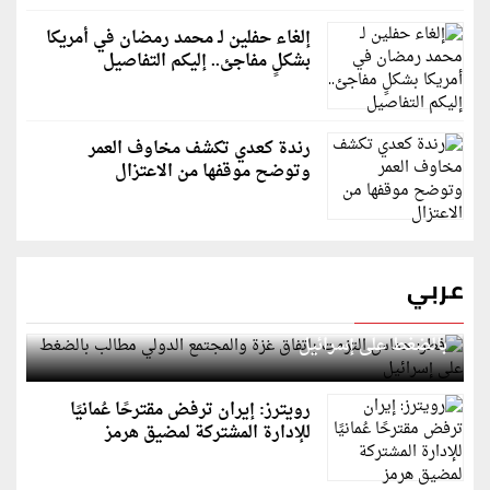
إلغاء حفلين لـ محمد رمضان في أمريكا
بشكلٍ مفاجئ.. إليكم التفاصيل
رندة كعدي تكشف مخاوف العمر
وتوضح موقفها من الاعتزال
عربي
قطر: حماس التزمت باتفاق غزة والمجتمع الدولي مطالب
بالضغط على إسرائيل
رويترز: إيران ترفض مقترحًا عُمانيًا
للإدارة المشتركة لمضيق هرمز