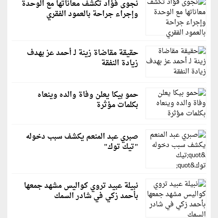
نجوى فؤاد تكشف معاناتها مع الوحدة
وإجراء جراحة بالعمود الفقري
حقيقة مقاضاة زينة لـ أحمد عز بهدف
زيادة النفقة
حمو بيكا يعلن وفاة والده وينعاه
بكلمات مؤثرة
صبري عبد المنعم يكشف سبب دخوله
"تيك توك"
نبيلة عبيد تروي كواليس مشهد جمعها
بأحمد زكي في شادر السمك