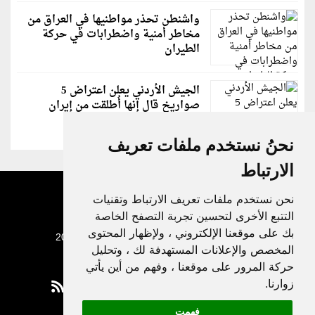
واشنطن تحذر مواطنيها في العراق من
مخاطر أمنية واضطرابات في حركة
الطيران
الجيش الأردني يعلن اعتراض 5
صواريخ قال إنها أُطلقت من إيران
نحنُ نستخدم ملفات تعريف
الارتباط
نحن نستخدم ملفات تعريف الارتباط وتقنيات
التتبع الأخرى لتحسين تجربة التصفح الخاصة
بك على موقعنا الإلكتروني ، ولإظهار المحتوى
جميع الحقوق محفوظة لدنيا الوطن © 2003 - 2022
المخصص والإعلانات المستهدفة لك ، وتحليل
حركة المرور على موقعنا ، وفهم من أين يأتي
زوارنا.
فهمت