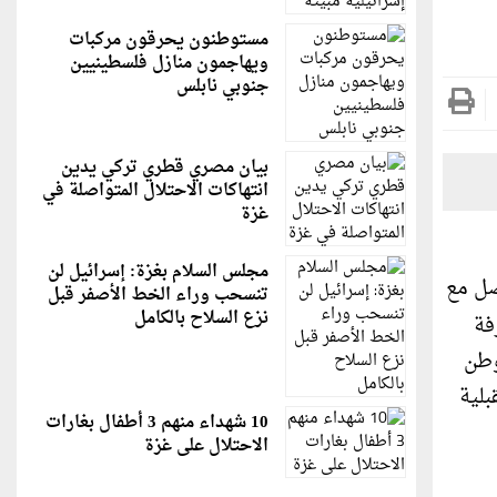
مستوطنون يحرقون مركبات
ويهاجمون منازل فلسطينيين
جنوبي نابلس
بيان مصري قطري تركي يدين
انتهاكات الاحتلال المتواصلة في
غزة
مجلس السلام بغزة: إسرائيل لن
صل مع
تنسحب وراء الخط الأصفر قبل
نزع السلاح بالكامل
فة
وطن
بلية
10 شهداء منهم 3 أطفال بغارات
الاحتلال على غزة