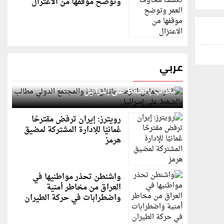
وتوضح موقفها من الاعتزال
عربي
قطر: حماس التزمت باتفاق غزة والمجتمع الدولي
مطالب بالضغط على إسرائيل
رويترز: إيران ترفض مقترحًا
عُمانيًا للإدارة المشتركة لمضيق
هرمز
واشنطن تحذر مواطنيها في
العراق من مخاطر أمنية
واضطرابات في حركة الطيران