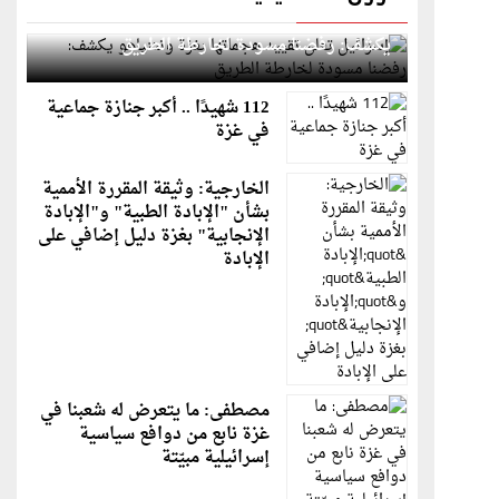
إسرائيل تعلن تقييد هجماتها بغزة ونتنياهو
يكشف: رفضنا مسودة لخارطة الطريق
112 شهيدًا .. أكبر جنازة جماعية
في غزة
الخارجية: وثيقة المقررة الأممية
بشأن "الإبادة الطبية" و"الإبادة
الإنجابية" بغزة دليل إضافي على
الإبادة
مصطفى: ما يتعرض له شعبنا في
غزة نابع من دوافع سياسية
إسرائيلية مبيّتة