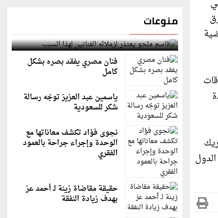
بي
رق
منوعات
ضية
قاسم ملحو يعتذر لزملائه الفنانين لهذا السبب
فنان مصري يفقد بصره بشكل
كامل
قات
ة
ياسمين عبد العزيز توجّه رسالة
شكر للسعودية
نجوى فؤاد تكشف معاناتها مع
20 في أن يكون الشريك
الوحدة وإجراء جراحة بالعمود
الفقري
الدول
حقيقة مقاضاة زينة لـ أحمد عز
بهدف زيادة النفقة