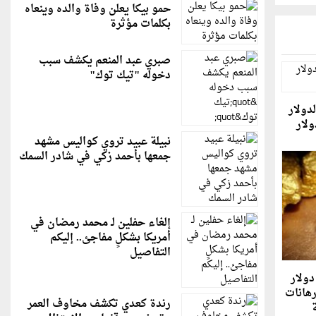
حمو بيكا يعلن وفاة والده وينعاه
بكلمات مؤثرة
صبري عبد المنعم يكشف سبب
دخوله "تيك توك"
دولار
ولار
نبيلة عبيد تروي كواليس مشهد
جمعها بأحمد زكي في شادر السمك
إلغاء حفلين لـ محمد رمضان في
أمريكا بشكلٍ مفاجئ.. إليكم
التفاصيل
ذهب يتراجع دون 4000 دولار
رهانات
رندة كعدي تكشف مخاوف العمر
ة