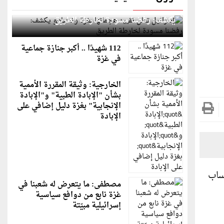
إسرائيل تعلن تقييد هجماتها بغزة ونتنياهو
يكشف: رفضنا مسودة لخارطة الطريق
112 شهيدًا .. أكبر جنازة جماعية
في غزة
الخارجية: وثيقة المقررة الأممية
بشأن "الإبادة الطبية" و"الإبادة
الإنجابية" بغزة دليل إضافي على
الإبادة
ساب
مصطفى: ما يتعرض له شعبنا في
غزة نابع من دوافع سياسية
إسرائيلية مبيّتة