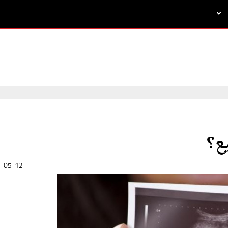
ع؟
-05-12