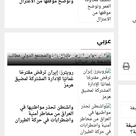
وتوضح موقفها من الاعتزال
ى
عربي
قطر: حماس التزمت باتفاق غزة والمجتمع الدولي
مطالب بالضغط على إسرائيل
رويترز: إيران ترفض مقترحًا
عُمانيًا للإدارة المشتركة لمضيق
هرمز
واشنطن تحذر مواطنيها في
العراق من مخاطر أمنية
واضطرابات في حركة الطيران
صبغة
ة؟