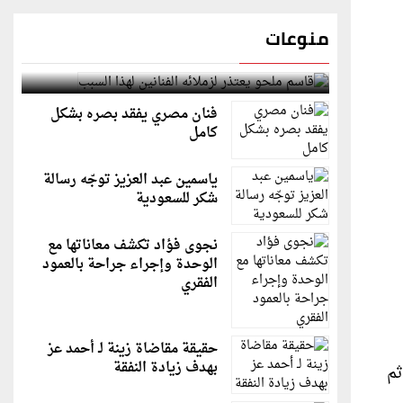
منوعات
قاسم ملحو يعتذر لزملائه الفنانين لهذا السبب
فنان مصري يفقد بصره بشكل
كامل
ياسمين عبد العزيز توجّه رسالة
شكر للسعودية
نجوى فؤاد تكشف معاناتها مع
الوحدة وإجراء جراحة بالعمود
الفقري
حقيقة مقاضاة زينة لـ أحمد عز
بهدف زيادة النفقة
ع، ثم