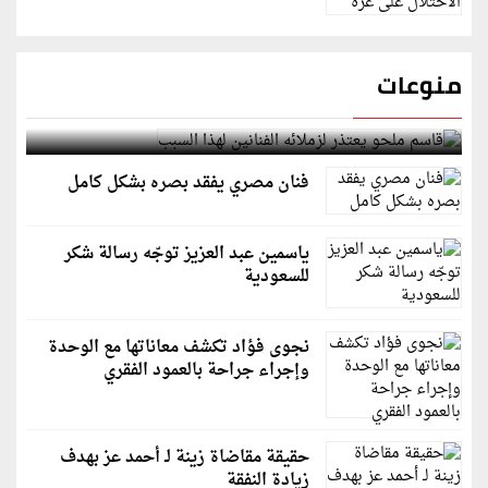
منوعات
قاسم ملحو يعتذر لزملائه الفنانين لهذا السبب
فنان مصري يفقد بصره بشكل كامل
ياسمين عبد العزيز توجّه رسالة شكر
للسعودية
نجوى فؤاد تكشف معاناتها مع الوحدة
وإجراء جراحة بالعمود الفقري
حقيقة مقاضاة زينة لـ أحمد عز بهدف
زيادة النفقة