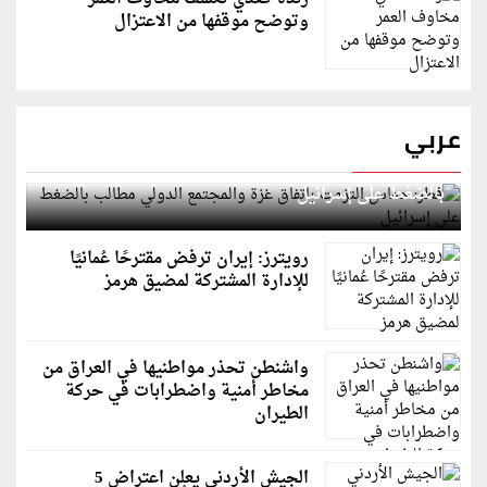
وتوضح موقفها من الاعتزال
عربي
قطر: حماس التزمت باتفاق غزة والمجتمع الدولي مطالب
بالضغط على إسرائيل
رويترز: إيران ترفض مقترحًا عُمانيًا
للإدارة المشتركة لمضيق هرمز
واشنطن تحذر مواطنيها في العراق من
مخاطر أمنية واضطرابات في حركة
الطيران
الجيش الأردني يعلن اعتراض 5