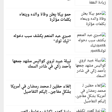
حمو بيكا يعلن وفاة والده وينعاه
بكلمات مؤثرة
صبري عبد المنعم يكشف سبب دخوله
"تيك توك"
نبيلة عبيد تروي كواليس مشهد جمعها
بأحمد زكي في شادر السمك
إلغاء حفلين لـ محمد رمضان في أمريكا
بشكلٍ مفاجئ.. إليكم التفاصيل
رندة كعدي تكشف مخاوف العمر