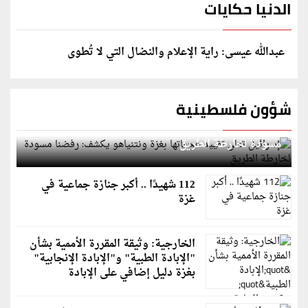
الدنيا حكايات
عبدالله عيسى: راية الإعلام والنضال التي لا تُطوى
شؤون فلسطينية
إسرائيل تعلن تقييد هجماتها بغزة ونتنياهو يكشف: رفضنا
مسودة لخارطة الطريق
112 شهيدًا .. أكبر جنازة جماعية في
غزة
الخارجية: وثيقة المقررة الأممية بشأن
"الإبادة الطبية" و"الإبادة الإنجابية"
بغزة دليل إضافي على الإبادة