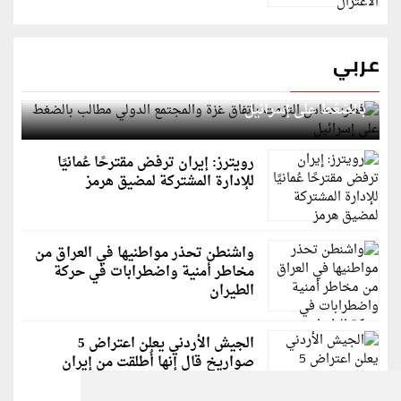
عربي
قطر: حماس التزمت باتفاق غزة والمجتمع الدولي مطالب
بالضغط على إسرائيل
رويترز: إيران ترفض مقترحًا عُمانيًا
للإدارة المشتركة لمضيق هرمز
واشنطن تحذر مواطنيها في العراق من
مخاطر أمنية واضطرابات في حركة
الطيران
الجيش الأردني يعلن اعتراض 5
صواريخ قال إنها أُطلقت من إيران