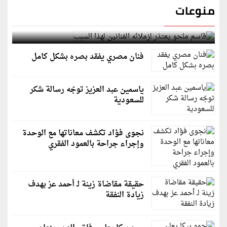
منوعات
قاسم ملحو يعتذر لزملائه الفنانين لهذا السبب
فنان مصري يفقد بصره بشكل كامل
ياسمين عبد العزيز توجّه رسالة شكر
للسعودية
نجوى فؤاد تكشف معاناتها مع الوحدة
وإجراء جراحة بالعمود الفقري
حقيقة مقاضاة زينة لـ أحمد عز بهدف
زيادة النفقة