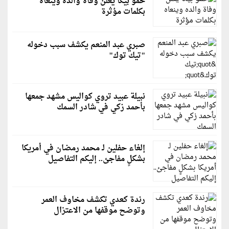
حمو بيكا يعلن وفاة والده وينعاه
بكلمات مؤثرة
صبري عبد المنعم يكشف سبب دخوله
"تيك توك"
نبيلة عبيد تروي كواليس مشهد جمعها
بأحمد زكي في شادر السمك
إلغاء حفلين لـ محمد رمضان في أمريكا
بشكلٍ مفاجئ.. إليكم التفاصيل
رندة كعدي تكشف مخاوف العمر
وتوضح موقفها من الاعتزال