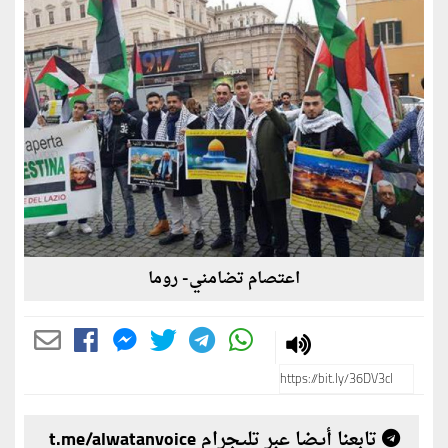
اعتصام تضامني- روما
تابعنا أيضا عبر تليجرام t.me/alwatanvoice