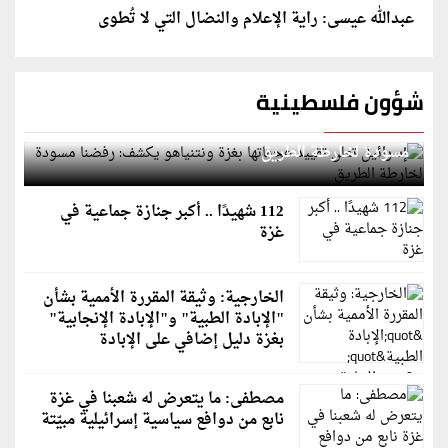
عبدالله عيسى: راية الإعلام والنضال التي لا تُطوى
شؤون فلسطينية
إسرائيل تعلن تقييد هجماتها بغزة ونتنياهو يكشف: رفضنا
مسودة لخارطة الطريق
112 شهيدًا .. أكبر جنازة جماعية في
غزة
الخارجية: وثيقة المقررة الأممية بشأن
"الإبادة الطبية" و"الإبادة الإنجابية"
بغزة دليل إضافي على الإبادة
مصطفى: ما يتعرض له شعبنا في غزة
نابع من دوافع سياسية إسرائيلية مبيّتة