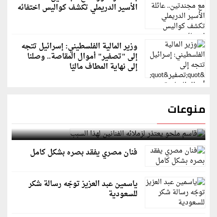
الأسير الدريملي تكشف كواليس اختفائه
وزير المالية الفلسطيني: إسرائيل تتجه
إلى "تصفير" أموال المقاصة.. وصلنا
إلى نهاية المطاف ماليًا
منوعات
قاسم ملحو يعتذر لزملائه الفنانين لهذا السبب
فنان مصري يفقد بصره بشكل كامل
ياسمين عبد العزيز توجّه رسالة شكر
للسعودية