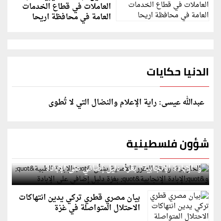
العاملات في قطاع الخدمات
العامة في محافظة اريحا
الدنيا حكايات
عبدالله عيسى: راية الإعلام والنضال التي لا تُطوى
شؤون فلسطينية
الخارجية: وثيقة المقررة الأممية بشأن "الإبادة الطبية"
و"الإبادة الإنجابية" بغزة دليل إضافي على الإبادة
بيان مصري قطري تركي يدين انتهاكات
الاحتلال المتواصلة في غزة