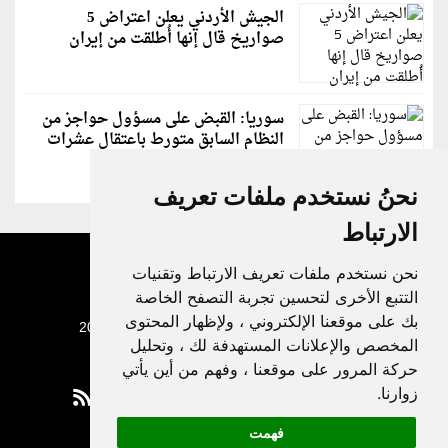
الجيش الأردني يعلن اعتراض 5
صواريخ قال إنها أُطلقت من إيران
سوريا: القبض على مسؤول حواجز من
النظام السابق متورط باعتقال عشرات
الشبان
نحنُ نستخدم ملفات تعريف
الارتباط
نحن نستخدم ملفات تعريف الارتباط وتقنيات
التتبع الأخرى لتحسين تجربة التصفح الخاصة
بك على موقعنا الإلكتروني ، ولإظهار المحتوى
جميع الحقوق محفوظة لدنيا الوطن © 2003 - 2022
المخصص والإعلانات المستهدفة لك ، وتحليل
حركة المرور على موقعنا ، وفهم من أين يأتي
زوارنا.
فهمت