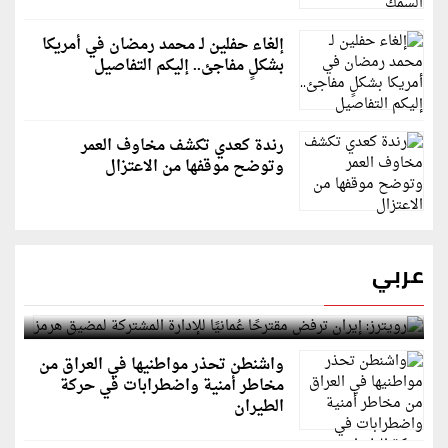
إلغاء حفلين لـ محمد رمضان في أمريكا
بشكلٍ مفاجئ.. إليكم التفاصيل
رندة كعدي تكشف مخاوف العمر
وتوضح موقفها من الاعتزال
عربي
رويترز: إيران ترفض مقترحًا عُمانيًا للإدارة المشتركة
لمضيق هرمز
واشنطن تحذر مواطنيها في العراق من
مخاطر أمنية واضطرابات في حركة
الطيران