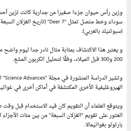
وزين رأس حيوان جزءا صغيرا من جدارية كانت تزين أحد ال
(سبوتنيك بالعربي).
و يعتبر هذا الاكتشاف بمثابة مثال نادر جدا ليوم واضح من
200 و300 قبل الميلاد، وفقًا لتحليل الكربون المشع.
وتشي
الهيروغليفية الأخرى المكتشفة في أماكن أخرى في غواتيما
ويتوقع العلماء أن التقويم كان قيد الاستخدام قبل وقت
العثور على تقويم "الغزلان السبعة" من بين مئات الأجزا
بارتولو بغواتيمالا.