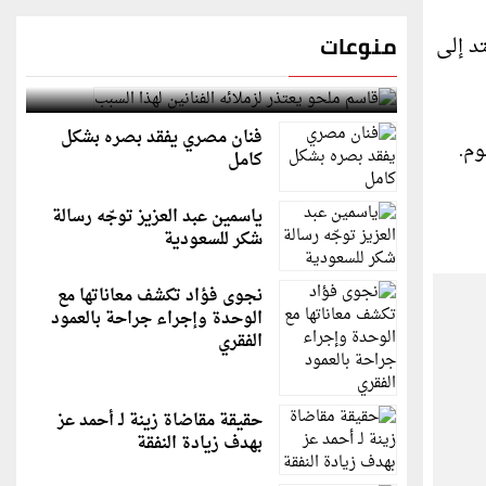
منوعات
د إلى
قاسم ملحو يعتذر لزملائه الفنانين لهذا السبب
فنان مصري يفقد بصره بشكل
كامل
ياسمين عبد العزيز توجّه رسالة
شكر للسعودية
نجوى فؤاد تكشف معاناتها مع
الوحدة وإجراء جراحة بالعمود
الفقري
حقيقة مقاضاة زينة لـ أحمد عز
بهدف زيادة النفقة