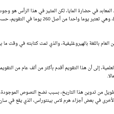
معابد في حضارة المايا، لكن المثير في هذا الرأس هو وجود
سوداء وخط متصل تمثل "7 Deer" (تاريخ الغزلان السبعة)، وهي تعتبر يوما واحدا من أصل 260 يوما في التقوي
 العام باللغة بالهيروغليفية، والذي تمت كتابته في وقت ما ب
ر الدراسة المنشورة في مجلة "Science Advances" العلمية، إلى أن هذا التقويم أقدم بأكثر من ألف عام من التقو
لا.
 طويل من تدوين هذا التاريخ، بسبب نضج النصوص الموجودة، 
ء الأخرى في بعض أجزاء هرم لاس بينتوراس، الذي يقع في سان