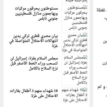
مستوطنون يحرقون مركبات
 نقطة
ويهاجمون منازل فلسطينيين
م، حسب
جنوبي نابلس
بيان مصري قطري تركي يدين
ين
انتهاكات الاحتلال المتواصلة في
غزة
مجلس السلام بغزة: إسرائيل لن
يمات
تنسحب وراء الخط الأصفر قبل
نزع السلاح بالكامل
و تم
10 شهداء منهم 3 أطفال بغارات
الاحتلال على غزة