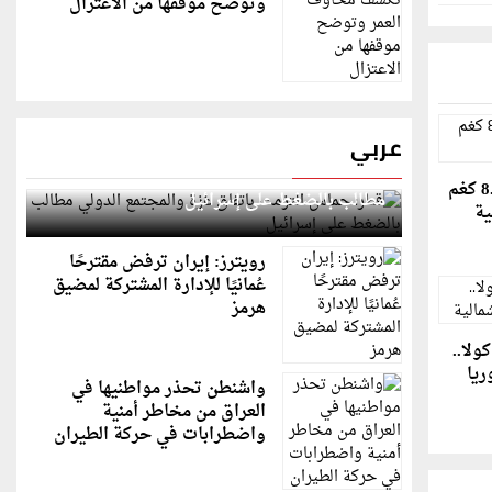
وتوضح موقفها من الاعتزال
عربي
قطر: حماس التزمت باتفاق غزة والمجتمع الدولي
شاهد: حبة بصل بوزن 8.97 كغم
مطالب بالضغط على إسرائيل
ية
رويترز: إيران ترفض مقترحًا
عُمانيًا للإدارة المشتركة لمضيق
هرمز
ولا..
ريا
واشنطن تحذر مواطنيها في
العراق من مخاطر أمنية
واضطرابات في حركة الطيران