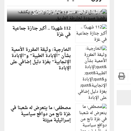
إسرائيل تعلن تقييد هجماتها بغزة ونتنياهو
يكشف: رفضنا مسودة لخارطة الطريق
112 شهيدًا .. أكبر جنازة جماعية
في غزة
الخارجية: وثيقة المقررة الأممية
بشأن "الإبادة الطبية" و"الإبادة
الإنجابية" بغزة دليل إضافي على
الإبادة
مصطفى: ما يتعرض له شعبنا في
غزة نابع من دوافع سياسية
إسرائيلية مبيّتة