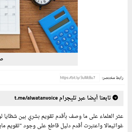
صو
رابط مختصر:
تابعنا أيضا عبر تليجرام t.me/alwatanvoice
عثر العلماء على ما وصف بأقدم تقويم بشري بين شظايا ل
غواتيمالا واعتبرت أقدم دليل قاطع على وجود "تقويم مايا