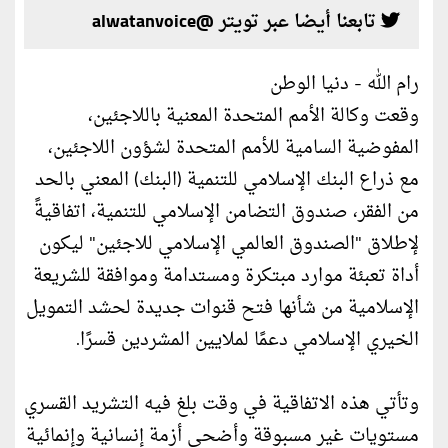
تابعنا أيضا عبر تويتر @alwatanvoice
رام الله - دنيا الوطن
وقعت وكالة الأمم المتحدة المعنية باللاجئين،
المفوضية السامية للأمم المتحدة لشؤون اللاجئين،
مع ذراع البنك الإسلامي للتنمية (البنك) المعني بالحد
من الفقر، صندوق التضامن الإسلامي للتنمية، اتفاقيةً
لإطلاق "الصندوق العالمي الإسلامي للاجئين" ليكون
أداة تعبئة موارد مبتكرة ومستدامة وموافقة للشريعة
الإسلامية من شأنها فتح قنوات جديدة لحشد التمويل
الخيري الإسلامي دعمًا لملايين المشردين قسرًا.
وتأتي هذه الاتفاقية في وقت بلغ فيه التشريد القسري
مستويات غير مسبوقة وأضحى أزمة إنسانية وإنمائية