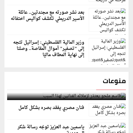
بعد نشر صورته مع مجندتين.. عائلة
الأسير الدريملي تكشف كواليس اختفائه
وزير المالية الفلسطيني: إسرائيل تتجه
إلى "تصفير" أموال المقاصة.. وصلنا
إلى نهاية المطاف ماليًا
منوعات
قاسم ملحو يعتذر لزملائه الفنانين لهذا السبب
فنان مصري يفقد بصره بشكل كامل
ياسمين عبد العزيز توجّه رسالة شكر