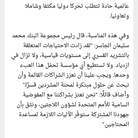
عالمية حادة تتطلب تحركا دوليا مكثفا وشاملا
وتعاونيا.
وفي هذه المناسبة، قال رئيس مجموعة البنك محمد
سليمان الجاسر: "لقد زادت الاحتياجات المتعلقة
بالتشريد القسري إلى مستويات قياسية، ولا تزال في
ازدياد. ولا تستطيع أي مؤسسة تحمّل هذا العبء
وحدها. ويجب علينا أن نعزز الشراكات القائمة وأن
نبحث عن حلول مبتكرة لمحنة المشردين قسرًا."
وأضاف قائلًا: "نحن نعتز بشراكتنا مع المفوضية
السامية للأمم المتحدة لشؤون اللاجئين، ونثق بأن
جهودنا المشتركة ستوفّر الآليات اللازمة لمساعدة
المحتاجين."