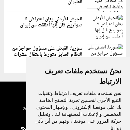
الطيران
الجيش الأردني يعلن اعتراض 5
صواريخ قال إنها أُطلقت من إيران
سوريا: القبض على مسؤول حواجز من
النظام السابق متورط باعتقال عشرات
الشبان
نحنُ نستخدم ملفات تعريف
الارتباط
نحن نستخدم ملفات تعريف الارتباط وتقنيات
التتبع الأخرى لتحسين تجربة التصفح الخاصة
بك على موقعنا الإلكتروني ، ولإظهار المحتوى
جميع الحقوق محفوظة لدنيا الوطن © 2003 - 2022
المخصص والإعلانات المستهدفة لك ، وتحليل
حركة المرور على موقعنا ، وفهم من أين يأتي
زوارنا.