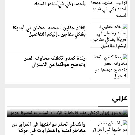
بأحمد زكي في شادر السمك
إلغاء حفلين لـ محمد رمضان في أمريكا
بشكلٍ مفاجئ.. إليكم التفاصيل
رندة كعدي تكشف مخاوف العمر
وتوضح موقفها من الاعتزال
عربي
رويترز: إيران ترفض مقترحًا عُمانيًا للإدارة المشتركة
لمضيق هرمز
واشنطن تحذر مواطنيها في العراق من
مخاطر أمنية واضطرابات في حركة