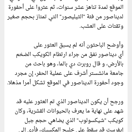
الموقع لمدة تناهز عشر سنوات، ثم عثروا على أحفورة
لديناصور من فئة "الثيليصور" التي تمتاز بحجم صغير
وتقتات على العشب.
وأوضح الباحثون أنه لم يسبق العثور على
أي ديناصور نفق من جراء ارتطام الكويكب الضخم
بالأرض، و قال روبرت دي بالما، وهو باحث من
جامعة مانشستر أشرف على عملية الحفر، إن مجرد
وجود أحفورة الديناصور في الموقع تشكل أمرا مذهلا.
ورجح أن يكون الديناصور الذي تم العثور عليه قد
شهد على نهاية ما يعرف بالحيوانات القشرية، وكان
كويكب "شيكسولوب" الذي يضاهي حجم جبل
إيفرست قد سقط على خليج المكسيك، فأدى إلى