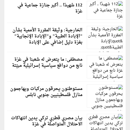
112 شهيدًا .. أكبر جنازة جماعية في
غزة
الخارجية: وثيقة المقررة الأممية بشأن
"الإبادة الطبية" و"الإبادة الإنجابية"
بغزة دليل إضافي على الإبادة
مصطفى: ما يتعرض له شعبنا في غزة
نابع من دوافع سياسية إسرائيلية مبيّتة
مستوطنون يحرقون مركبات ويهاجمون
منازل فلسطينيين جنوبي نابلس
بيان مصري قطري تركي يدين انتهاكات
الاحتلال المتواصلة في غزة