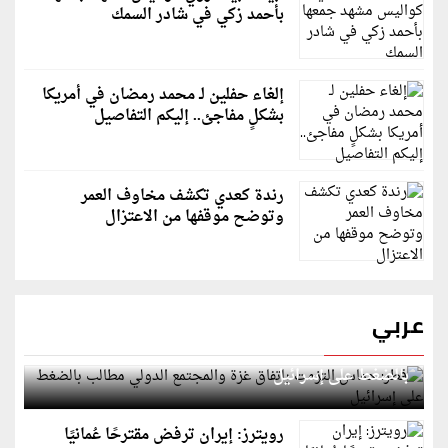
بأحمد زكي في شادر السمك
إلغاء حفلين لـ محمد رمضان في أمريكا
بشكلٍ مفاجئ.. إليكم التفاصيل
رندة كعدي تكشف مخاوف العمر
وتوضح موقفها من الاعتزال
عربي
قطر: حماس التزمت باتفاق غزة والمجتمع الدولي مطالب
بالضغط على إسرائيل
رويترز: إيران ترفض مقترحًا عُمانيًا