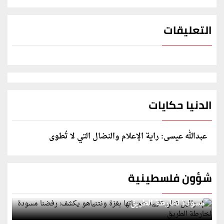
التعليقات
الدنيا حكايات
عبدالله عيسى: راية الإعلام والنضال التي لا تُطوى
شؤون فلسطينية
إسرائيل تعلن تقييد هجماتها بغزة ونتنياهو يكشف: رفضنا
مسودة لخارطة الطريق