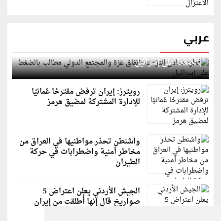
عربي
قطر: حماس التزمت باتفاق غزة والمجتمع الدولي مطالب
بالضغط على إسرائيل
رويترز: إيران ترفض مقترحًا عُمانيًا
للإدارة المشتركة لمضيق هرمز
واشنطن تحذر مواطنيها في العراق من
مخاطر أمنية واضطرابات في حركة
الطيران
الجيش الأردني يعلن اعتراض 5
صواريخ قال إنها أُطلقت من إيران