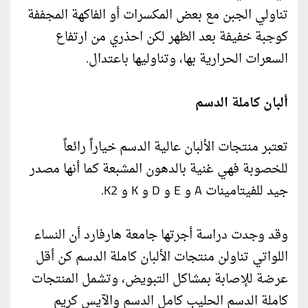
تناولي الجبن مع بعض المكسرات أو الفاكهة المجففة
كوجبة خفيفة بعد الظهر لكن احذري من ارتفاع
السعرات الحرارية بها، وتناوليها باعتدال.
ألبان كاملة الدسم
تعتبر منتجات الألبان عالية الدسم خياراً رائعاً
للخصوبة فهي غنية بالدهون المشبعة كما أنها مصدر
جيد للفيتامينات A و E و D و K و K2.
وقد وجدت دراسة أجرتها جامعة هارفارد أن النساء
اللواتي تناولن منتجات الألبان كاملة الدسم كن أقل
عرضة للإصابة بمشاكل التبويض، وتشمل المنتجات
كاملة الدسم الحليب كامل الدسم والآيس كريم