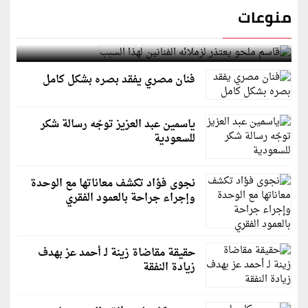
منوعات
قاسم ملحو يعتذر لزملائه الفنانين لهذا السبب
فنان مصري يفقد بصره بشكل كامل
ياسمين عبد العزيز توجّه رسالة شكر
للسعودية
نجوى فؤاد تكشف معاناتها مع الوحدة
وإجراء جراحة بالعمود الفقري
حقيقة مقاضاة زينة لـ أحمد عز بهدف
زيادة النفقة