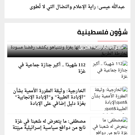
عبدالله عيسى: راية الإعلام والنضال التي لا تُطوى
شؤون فلسطينية
إسرائيل تعلن تقييد هجماتها بغزة ونتنياهو يكشف: رفضنا
مسودة لخارطة الطريق
112 شهيدًا .. أكبر جنازة جماعية في
غزة
الخارجية: وثيقة المقررة الأممية بشأن
"الإبادة الطبية" و"الإبادة الإنجابية"
بغزة دليل إضافي على الإبادة
مصطفى: ما يتعرض له شعبنا في غزة
نابع من دوافع سياسية إسرائيلية مبيّتة