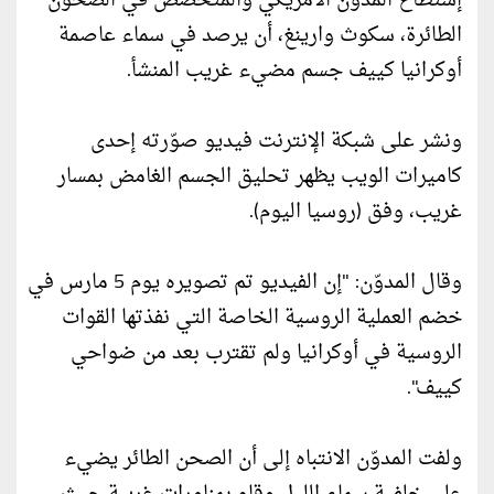
إستطاع المدون الأمريكي والمتخصص في الصحون
الطائرة، سكوث وارينغ، أن يرصد في سماء عاصمة
أوكرانيا كييف جسم مضيء غريب المنشأ.
ونشر على شبكة الإنترنت فيديو صوّرته إحدى
كاميرات الويب يظهر تحليق الجسم الغامض بمسار
غريب، وفق (روسيا اليوم).
وقال المدوّن: "إن الفيديو تم تصويره يوم 5 مارس في
خضم العملية الروسية الخاصة التي نفذتها القوات
الروسية في أوكرانيا ولم تقترب بعد من ضواحي
كييف".
ولفت المدوّن الانتباه إلى أن الصحن الطائر يضيء