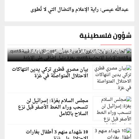
عبدالله عيسى: راية الإعلام والنضال التي لا تُطوى
شؤون فلسطينية
الخارجية: وثيقة المقررة الأممية بشأن "الإبادة الطبية"
و"الإبادة الإنجابية" بغزة دليل إضافي على الإبادة
بيان مصري قطري تركي يدين انتهاكات
الاحتلال المتواصلة في غزة
مجلس السلام بغزة: إسرائيل لن
تنسحب وراء الخط الأصفر قبل نزع
السلاح بالكامل
10 شهداء منهم 3 أطفال بغارات
الاحتلال على غزة