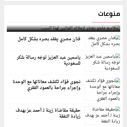
منوعات
قاسم ملحو يعتذر لزملائه الفنانين لهذا السبب
فنان مصري يفقد بصره بشكل كامل
ياسمين عبد العزيز توجّه رسالة شكر
للسعودية
نجوى فؤاد تكشف معاناتها مع الوحدة
وإجراء جراحة بالعمود الفقري
حقيقة مقاضاة زينة لـ أحمد عز بهدف
زيادة النفقة