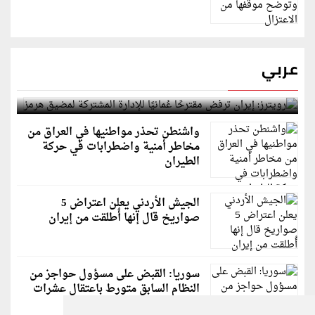
عربي
رويترز: إيران ترفض مقترحًا عُمانيًا للإدارة المشتركة
لمضيق هرمز
واشنطن تحذر مواطنيها في العراق من
مخاطر أمنية واضطرابات في حركة
الطيران
الجيش الأردني يعلن اعتراض 5
صواريخ قال إنها أُطلقت من إيران
سوريا: القبض على مسؤول حواجز من
النظام السابق متورط باعتقال عشرات
الشبان