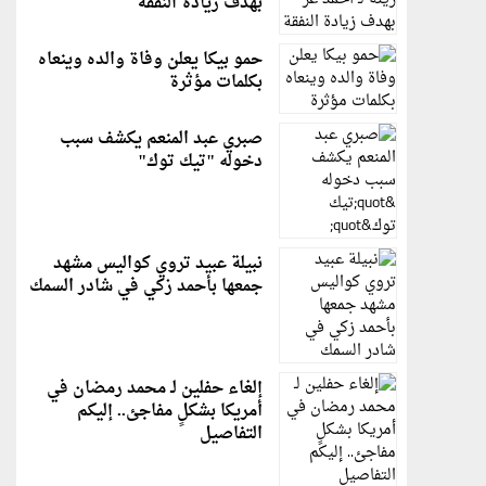
بهدف زيادة النفقة
حمو بيكا يعلن وفاة والده وينعاه
بكلمات مؤثرة
صبري عبد المنعم يكشف سبب
دخوله "تيك توك"
نبيلة عبيد تروي كواليس مشهد
جمعها بأحمد زكي في شادر السمك
إلغاء حفلين لـ محمد رمضان في
أمريكا بشكلٍ مفاجئ.. إليكم
التفاصيل