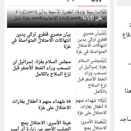
الخارجية: وثيقة المقررة الأممية بشأن "الإبادة
الطبية" و"الإبادة الإنجابية" بغزة دليل إضافي
على الإبادة
فاع
بيان مصري قطري تركي يدين
انتهاكات الاحتلال المتواصلة في
غزة
مجلس السلام بغزة: إسرائيل لن
،
تنسحب وراء الخط الأصفر قبل
نزع السلاح بالكامل
ذا
10 شهداء منهم 3 أطفال بغارات
الاحتلال على غزة
ساجد
هيئة الأسرى: الاحتلال يمنع
الصليب الأحمر من زيارة أي أسير