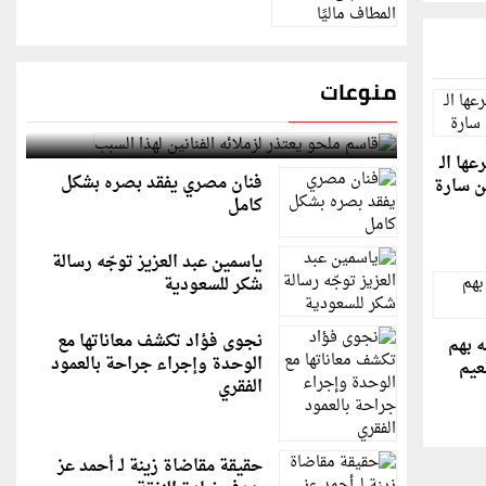
منوعات
قاسم ملحو يعتذر لزملائه الفنانين لهذا السبب
ها الـ
فنان مصري يفقد بصره بشكل
كامل
ياسمين عبد العزيز توجّه رسالة
شكر للسعودية
نجوى فؤاد تكشف معاناتها مع
 بهم
الوحدة وإجراء جراحة بالعمود
عيم
الفقري
حقيقة مقاضاة زينة لـ أحمد عز