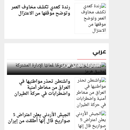
رندة كعدي تكشف مخاوف العمر
وتوضح موقفها من الاعتزال
عربي
رويترز: إيران ترفض مقترحًا عُمانيًا للإدارة
المشتركة لمضيق هرمز
واشنطن تحذر مواطنيها في
العراق من مخاطر أمنية
واضطرابات في حركة الطيران
الجيش الأردني يعلن اعتراض 5
صواريخ قال إنها أُطلقت من إيران