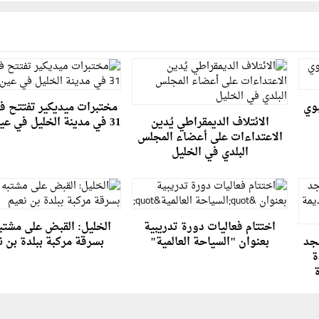
بوي
مختبرات ميديكير تفتتح فرع
الائتلاف الديمقراطي يُدين
31 في مدينة الخليل في عين سارة
الاعتداءات على أعضاء المجلس
البلدي في الخليل
اختتام فعاليات دورة تدريبية
الخليل: القبض على مشتبه
سجد
بعنوان "السياحة العالمية"
بسرقة مركبة ببلدة بن ن
ة
ة