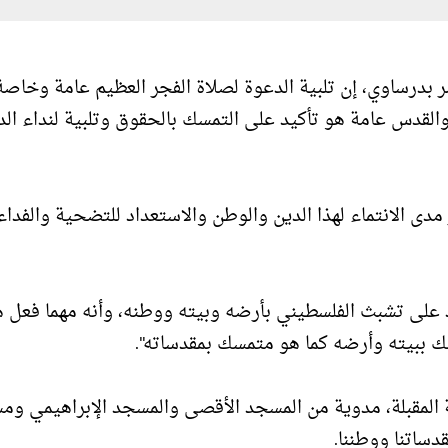
ر بدرساوي، إن تلبية الدعوة لصلاة الفجر العظيم عامة وخاصة
لقدس عامة هو تأكيد على التمسك بالحقوق وتلبية لنداء الد
مدى الانتماء لهذا الدين والوطن والاستعداد للتضحية والفداء
لى تشبث الفلسطيني بأرضه وبيته ووطنه، وأنه مهما فعل ه
 ببيته وأرضه كما هو متمسك بمقدساته".
 المقبلة، مدوية من المسجد الأقصى والمسجد الإبراهيمي وم
ساتنا ووطننا.