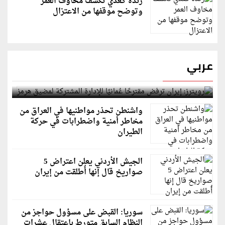
رندة كعدي تكشف مخاوف العمر
وتوضح موقفها من الاعتزال
عربي
رويترز: إيران ترفض مقترحًا عُمانيًا للإدارة المشتركة
لمضيق هرمز
واشنطن تحذر مواطنيها في العراق من
مخاطر أمنية واضطرابات في حركة
الطيران
الجيش الأردني يعلن اعتراض 5
صواريخ قال إنها أُطلقت من إيران
سوريا: القبض على مسؤول حواجز من
النظام السابق متورط باعتقال عشرات