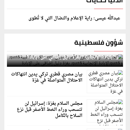
الدنيا حكايات
عبدالله عيسى: راية الإعلام والنضال التي لا تُطوى
شؤون فلسطينية
الخارجية: وثيقة المقررة الأممية بشأن "الإبادة الطبية"
و"الإبادة الإنجابية" بغزة دليل إضافي على الإبادة
بيان مصري قطري تركي يدين انتهاكات
الاحتلال المتواصلة في غزة
مجلس السلام بغزة: إسرائيل لن
تنسحب وراء الخط الأصفر قبل نزع
السلاح بالكامل