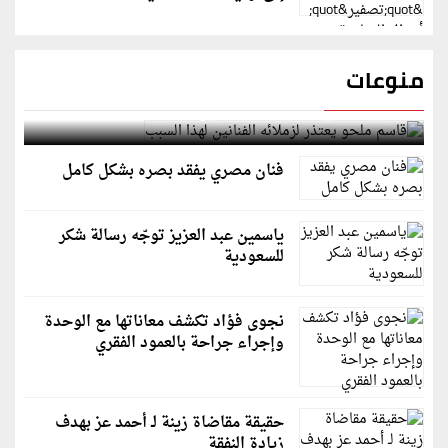
منوعات
قاسم ملحو يعتذر لزملائه الفنانين لهذا السبب
فنان مصري يفقد بصره بشكل كامل
ياسمين عبد العزيز توجّه رسالة شكر
للسعودية
نجوى فؤاد تكشف معاناتها مع الوحدة
وإجراء جراحة بالعمود الفقري
حقيقة مقاضاة زينة لـ أحمد عز بهدف
زيادة النفقة