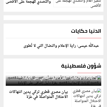
والتصدي للهجمة على الأقصى
الدنيا حكايات
عبدالله عيسى: راية الإعلام والنضال التي لا تُطوى
شؤون فلسطينية
الخارجية: وثيقة المقررة الأممية بشأن "الإبادة الطبية"
و"الإبادة الإنجابية" بغزة دليل إضافي على الإبادة
بيان مصري قطري تركي يدين انتهاكات
الاحتلال المتواصلة في غزة