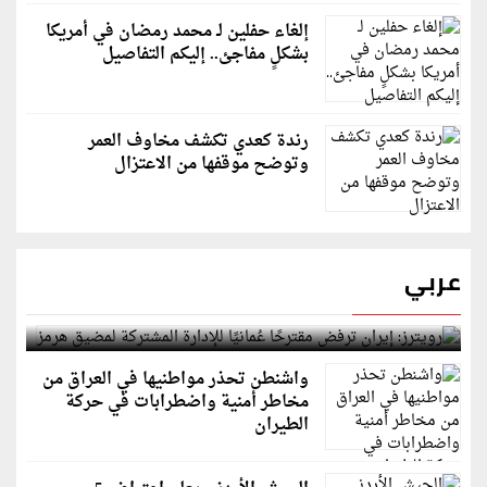
إلغاء حفلين لـ محمد رمضان في أمريكا
بشكلٍ مفاجئ.. إليكم التفاصيل
رندة كعدي تكشف مخاوف العمر
وتوضح موقفها من الاعتزال
عربي
رويترز: إيران ترفض مقترحًا عُمانيًا للإدارة المشتركة
لمضيق هرمز
واشنطن تحذر مواطنيها في العراق من
مخاطر أمنية واضطرابات في حركة
الطيران