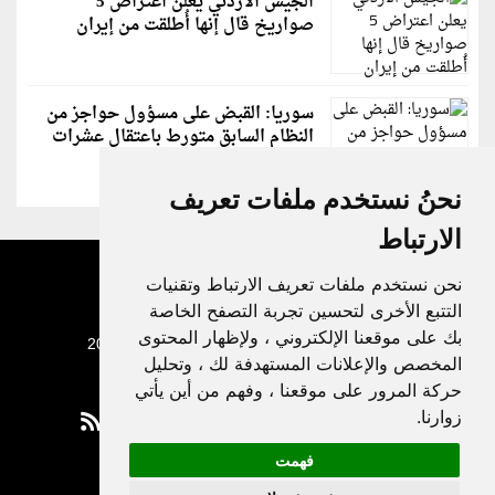
الجيش الأردني يعلن اعتراض 5
صواريخ قال إنها أُطلقت من إيران
سوريا: القبض على مسؤول حواجز من
النظام السابق متورط باعتقال عشرات
الشبان
نحنُ نستخدم ملفات تعريف
الارتباط
نحن نستخدم ملفات تعريف الارتباط وتقنيات
التتبع الأخرى لتحسين تجربة التصفح الخاصة
بك على موقعنا الإلكتروني ، ولإظهار المحتوى
جميع الحقوق محفوظة لدنيا الوطن © 2003 - 2022
المخصص والإعلانات المستهدفة لك ، وتحليل
حركة المرور على موقعنا ، وفهم من أين يأتي
زوارنا.
فهمت
Privacy Policy