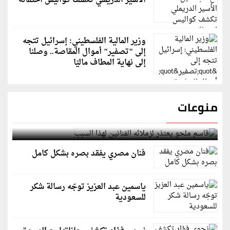
الأسير الدريملي تكشف كواليس اختفائه
وزير المالية الفلسطيني: إسرائيل تتجه
إلى "تصفير" أموال المقاصة.. وصلنا
إلى نهاية المطاف ماليًا
منوعات
قاسم ملحو يعتذر لزملائه الفنانين لهذا السبب
فنان مصري يفقد بصره بشكل كامل
ياسمين عبد العزيز توجّه رسالة شكر
للسعودية