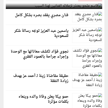
قاسم ملحو يعتذر لزملائه الفنانين لهذا السبب
فنان مصري يفقد بصره بشكل كامل
ياسمين عبد العزيز توجّه رسالة شكر
للسعودية
نجوى فؤاد تكشف معاناتها مع الوحدة
وإجراء جراحة بالعمود الفقري
حقيقة مقاضاة زينة لـ أحمد عز بهدف
زيادة النفقة
حمو بيكا يعلن وفاة والده وينعاه
بكلمات مؤثرة