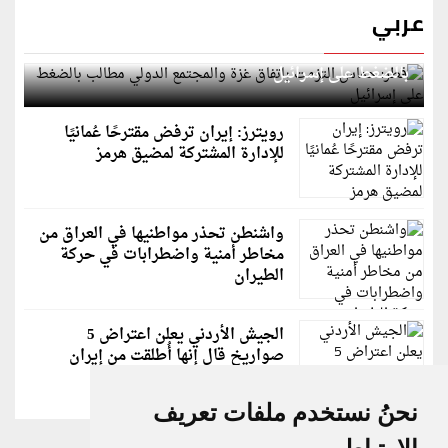
عربي
قطر: حماس التزمت باتفاق غزة والمجتمع الدولي مطالب
بالضغط على إسرائيل
رويترز: إيران ترفض مقترحًا عُمانيًا
للإدارة المشتركة لمضيق هرمز
واشنطن تحذر مواطنيها في العراق من
مخاطر أمنية واضطرابات في حركة
الطيران
الجيش الأردني يعلن اعتراض 5
صواريخ قال إنها أُطلقت من إيران
نحنُ نستخدم ملفات تعريف