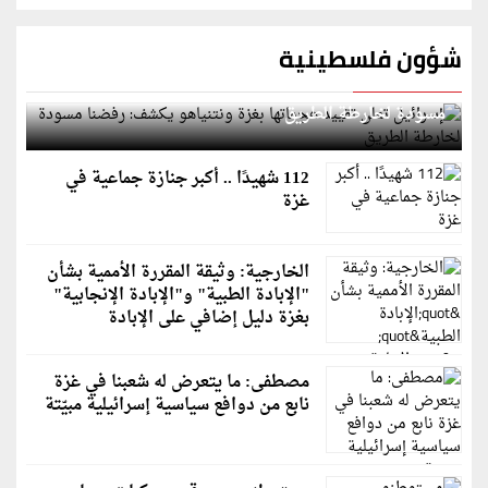
شؤون فلسطينية
إسرائيل تعلن تقييد هجماتها بغزة ونتنياهو يكشف: رفضنا
مسودة لخارطة الطريق
112 شهيدًا .. أكبر جنازة جماعية في
غزة
الخارجية: وثيقة المقررة الأممية بشأن
"الإبادة الطبية" و"الإبادة الإنجابية"
بغزة دليل إضافي على الإبادة
مصطفى: ما يتعرض له شعبنا في غزة
نابع من دوافع سياسية إسرائيلية مبيّتة