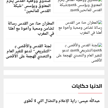
صندوق ووقفية القدس يكرم
المعتوق ويؤسس "شبكة
القدس للمانحين"
المطران حنا: من القدس رسالة
تضامن ومحبة وأخوة مع أهلنا
في المغرب
لجنة القدس والأقصى بـ
"التشريعي" تدعو للنفير العام
والتصدي للهجمة على الأقصى
الدنيا حكايات
عبدالله عيسى: راية الإعلام والنضال التي لا تُطوى