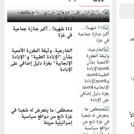
إسرائيل تعلن تقييد هجماتها بغزة ونتنياهو
يكشف: رفضنا مسودة لخارطة الطريق
112 شهيدًا .. أكبر جنازة جماعية
في غزة
الخارجية: وثيقة المقررة الأممية
بشأن "الإبادة الطبية" و"الإبادة
الإنجابية" بغزة دليل إضافي على
الإبادة
،
مصطفى: ما يتعرض له شعبنا في
ً
غزة نابع من دوافع سياسية
إسرائيلية مبيّتة
هذا