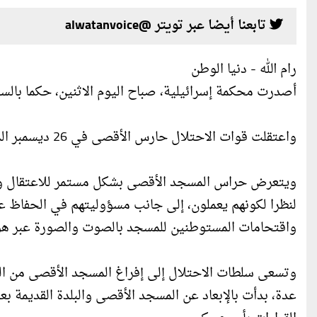
تابعنا أيضا عبر تويتر @alwatanvoice
رام الله - دنيا الوطن
أصدرت محكمة إسرائيلية، صباح اليوم الاثنين، حكما بالسجن 6 أشهر بحق حارس المسجد الأقصى المبارك، لؤي أبو
واعتقلت قوات الاحتلال حارس الأقصى في 26 ديسمبر الماضي، عقب محاصرة مصلى قبة الصخرة.
ويتعرض حراس المسجد الأقصى بشكل مستمر للاعتقال والإ
لنظرا لكونهم يعملون، إلى جانب مسؤوليتهم في الحفاظ ع
واقتحامات المستوطنين للمسجد بالصوت والصورة عبر هوا
وتسعى سلطات الاحتلال إلى إفراغ المسجد الأقصى من المر