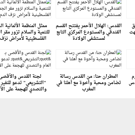
ق
القدس: الهلال الأحمر يفتتح القسم
ممثل المنظمة الألمانية ال
هت
الفندقي والمستودع المركزي التابع
للتنمية والسلام تزور مقر ا
لمستشفى الولادة
الفلسطينية لأمراض نزف 
م
المطران حنا: من القدس رسالة
لجنة القدس والأقصى 
دس
تضامن ومحبة وأخوة مع أهلنا في
"التشريعي" تدعو للنفير ا
المغرب
والتصدي للهجمة على ال