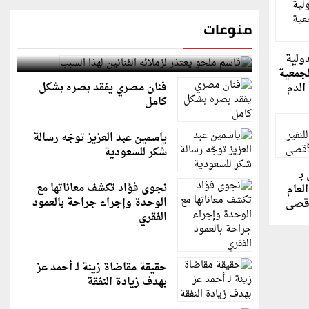
منوعات
قاسم ملحو يعتذر لزملائه الفنانين لهذا السبب
دولية
لجمعية
فنان مصري يفقد بصره بشكل
الدم
كامل
ياسمين عبد العزيز توجّه رسالة
شكر للسعودية
بـ
نجوى فؤاد تكشف معاناتها مع
لعام
الوحدة وإجراء جراحة بالعمود
أقصى
الفقري
حقيقة مقاضاة زينة لـ أحمد عز
بهدف زيادة النفقة