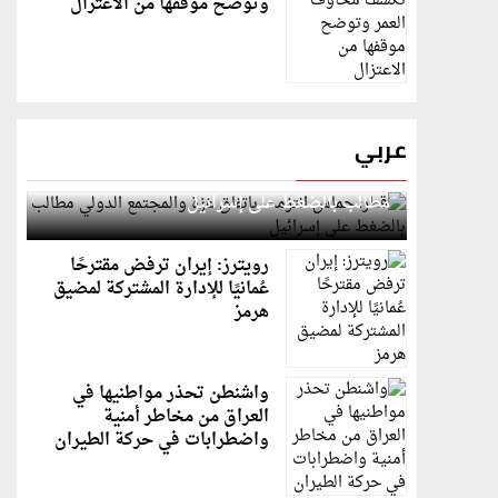
وتوضح موقفها من الاعتزال
عربي
قطر: حماس التزمت باتفاق غزة والمجتمع الدولي
مطالب بالضغط على إسرائيل
رويترز: إيران ترفض مقترحًا
عُمانيًا للإدارة المشتركة لمضيق
هرمز
واشنطن تحذر مواطنيها في
العراق من مخاطر أمنية
واضطرابات في حركة الطيران