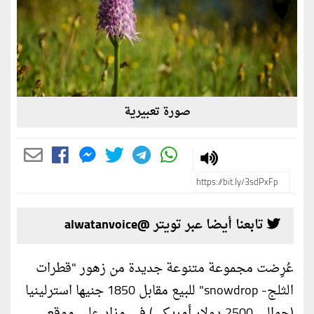
صورة تعبيرية
تابعنا أيضا عبر تويتر @alwatanvoice
عُرِضت مجموعة متنوعة جديدة من زهور "قطرات
الثلج- snowdrop" للبيع مقابل 1850 جنيها استرلينيا
(حوالي 2500 دولار أمريكي) في مزاد على موقع