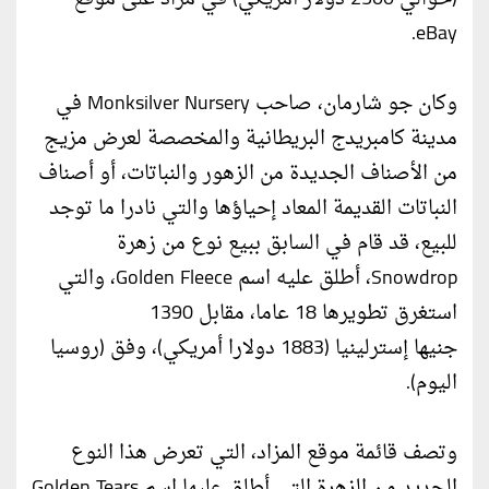
eBay.
وكان جو شارمان، صاحب Monksilver Nursery في
مدينة كامبريدج البريطانية والمخصصة لعرض مزيج
من الأصناف الجديدة من الزهور والنباتات، أو أصناف
النباتات القديمة المعاد إحياؤها والتي نادرا ما توجد
للبيع، قد قام في السابق ببيع نوع من زهرة
Snowdrop، أطلق عليه اسم Golden Fleece، والتي
استغرق تطويرها 18 عاما، مقابل 1390
جنيها إسترلينيا (1883 دولارا أمريكي)، وفق (روسيا
اليوم).
وتصف قائمة موقع المزاد، التي تعرض هذا النوع
الجديد من الزهرة التي أطلق عليها اسم Golden Tears