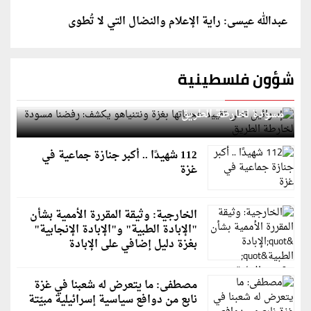
عبدالله عيسى: راية الإعلام والنضال التي لا تُطوى
شؤون فلسطينية
إسرائيل تعلن تقييد هجماتها بغزة ونتنياهو يكشف: رفضنا
مسودة لخارطة الطريق
112 شهيدًا .. أكبر جنازة جماعية في
غزة
الخارجية: وثيقة المقررة الأممية بشأن
"الإبادة الطبية" و"الإبادة الإنجابية"
بغزة دليل إضافي على الإبادة
مصطفى: ما يتعرض له شعبنا في غزة
نابع من دوافع سياسية إسرائيلية مبيّتة