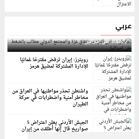
عربي
قطر: حماس التزمت باتفاق غزة والمجتمع الدولي مطالب
بالضغط على إسرائيل
رويترز: إيران ترفض مقترحًا عُمانيًا
للإدارة المشتركة لمضيق هرمز
واشنطن تحذر مواطنيها في العراق من
مخاطر أمنية واضطرابات في حركة
الطيران
الجيش الأردني يعلن اعتراض 5
صواريخ قال إنها أُطلقت من إيران