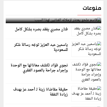
منوعات
قاسم ملحو يعتذر لزملائه الفنانين لهذا السبب
فنان مصري يفقد بصره بشكل كامل
ياسمين عبد العزيز توجّه رسالة شكر
للسعودية
نجوى فؤاد تكشف معاناتها مع الوحدة
وإجراء جراحة بالعمود الفقري
حقيقة مقاضاة زينة لـ أحمد عز بهدف
زيادة النفقة