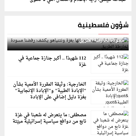
شؤون فلسطينية
إسرائيل تعلن تقييد هجماتها بغزة ونتنياهو يكشف: رفضنا
مسودة لخارطة الطريق
112 شهيدًا .. أكبر جنازة جماعية في
غزة
الخارجية: وثيقة المقررة الأممية بشأن
"الإبادة الطبية" و"الإبادة الإنجابية"
بغزة دليل إضافي على الإبادة
مصطفى: ما يتعرض له شعبنا في غزة
نابع من دوافع سياسية إسرائيلية مبيّتة