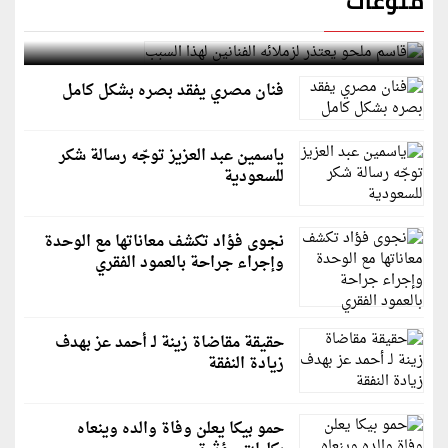
منوعات
قاسم ملحو يعتذر لزملائه الفنانين لهذا السبب
فنان مصري يفقد بصره بشكل كامل
ياسمين عبد العزيز توجّه رسالة شكر
للسعودية
نجوى فؤاد تكشف معاناتها مع الوحدة
وإجراء جراحة بالعمود الفقري
حقيقة مقاضاة زينة لـ أحمد عز بهدف
زيادة النفقة
حمو بيكا يعلن وفاة والده وينعاه