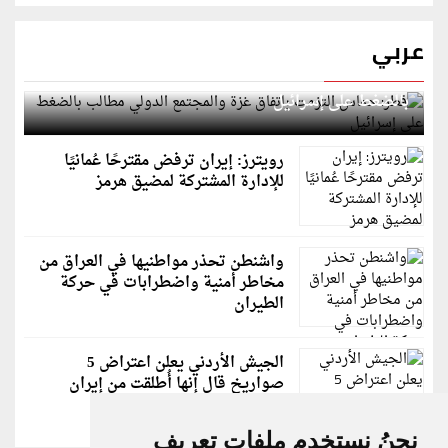
عربي
قطر: حماس التزمت باتفاق غزة والمجتمع الدولي مطالب
بالضغط على إسرائيل
رويترز: إيران ترفض مقترحًا عُمانيًا
للإدارة المشتركة لمضيق هرمز
واشنطن تحذر مواطنيها في العراق من
مخاطر أمنية واضطرابات في حركة
الطيران
الجيش الأردني يعلن اعتراض 5
صواريخ قال إنها أُطلقت من إيران
نحنُ نستخدم ملفات تعريف