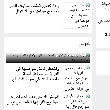
صبغة
رندة كعدي تكشف مخاوف العمر
ة؟
وتوضح موقفها من الاعتزال
اية
عربي
رويترز: إيران ترفض مقترحًا عُمانيًا للإدارة
المشتركة لمضيق هرمز
واشنطن تحذر مواطنيها في
العراق من مخاطر أمنية
واضطرابات في حركة الطيران
الجيش الأردني يعلن اعتراض 5
صواريخ قال إنها أُطلقت من إيران