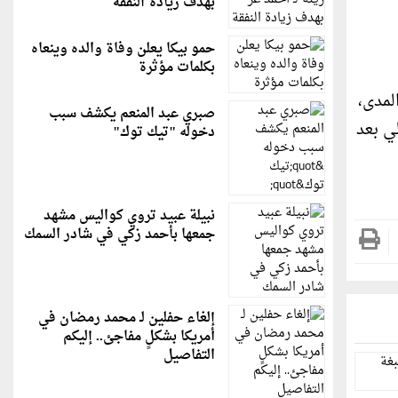
بهدف زيادة النفقة
حمو بيكا يعلن وفاة والده وينعاه
بكلمات مؤثرة
لمدى،
صبري عبد المنعم يكشف سبب
ي بعد
دخوله "تيك توك"
نبيلة عبيد تروي كواليس مشهد
جمعها بأحمد زكي في شادر السمك
إلغاء حفلين لـ محمد رمضان في
أمريكا بشكلٍ مفاجئ.. إليكم
التفاصيل