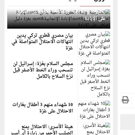
الخارجية: وثيقة المقررة الأممية بشأن "الإبادة
الطبية" و"الإبادة الإنجابية" بغزة دليل إضافي
على الإبادة
بيان مصري قطري تركي يدين
انتهاكات الاحتلال المتواصلة في
غزة
مجلس السلام بغزة: إسرائيل لن
تنسحب وراء الخط الأصفر قبل
نزع السلاح بالكامل
10 شهداء منهم 3 أطفال بغارات
الاحتلال على غزة
هيئة الأسرى: الاحتلال يمنع
الصليب الأحمر من زيارة أي أسير