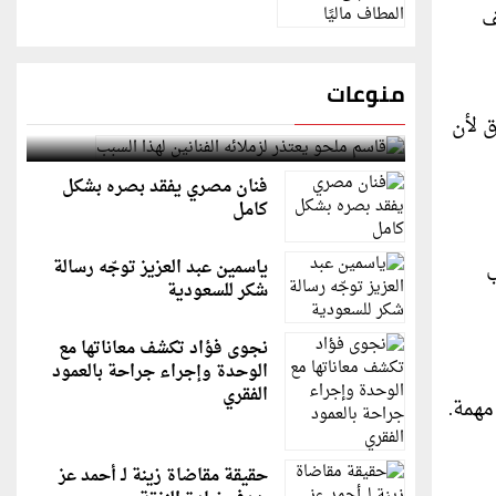
ف
منوعات
ق لأن
قاسم ملحو يعتذر لزملائه الفنانين لهذا السبب
فنان مصري يفقد بصره بشكل
كامل
ياسمين عبد العزيز توجّه رسالة
شكر للسعودية
نجوى فؤاد تكشف معاناتها مع
الوحدة وإجراء جراحة بالعمود
الفقري
مهمة.
حقيقة مقاضاة زينة لـ أحمد عز