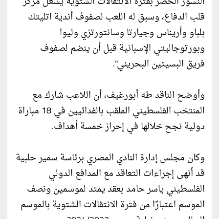
النسور الخضر بفترة الانتقالات الشتوية يشغل مركز
قلب الدفاع، وسبق له اللعب لصفوف أندية اتليتك
بلباو وأريناس وجيارتا وسانتورتزي وليوا
وبورتوجاليتي الإسبانية قبل أن ينضم لصفوف
فريق البسيتين البحريني".
وأوضح الناقد طه أبورغيف، أن اللاعب شارك مع
المنتخب الفلسطيني الملقب بالفدائيين في 18 مباراة
دولية نجح خلالها في إحراز خمسة أهداف.
وكان مجلس إدارة النادي المصري برئاسة سمير حلبية
قد أنهى إجراءات التعاقد مع المدافع الدولي
الفلسطيني ياسر حامد بعقد يمتد لموسمين ونصف
الموسم اعتبارًا من فترة الانتقالات الشتوية بالموسم