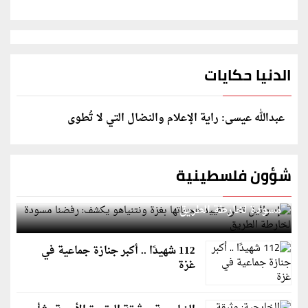
الدنيا حكايات
عبدالله عيسى: راية الإعلام والنضال التي لا تُطوى
شؤون فلسطينية
إسرائيل تعلن تقييد هجماتها بغزة ونتنياهو يكشف: رفضنا
مسودة لخارطة الطريق
112 شهيدًا .. أكبر جنازة جماعية في
غزة