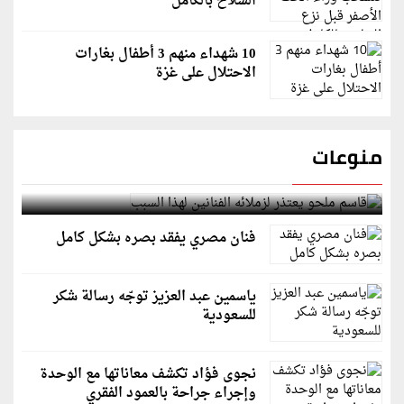
السلاح بالكامل
10 شهداء منهم 3 أطفال بغارات
الاحتلال على غزة
منوعات
قاسم ملحو يعتذر لزملائه الفنانين لهذا السبب
فنان مصري يفقد بصره بشكل كامل
ياسمين عبد العزيز توجّه رسالة شكر
للسعودية
نجوى فؤاد تكشف معاناتها مع الوحدة
وإجراء جراحة بالعمود الفقري