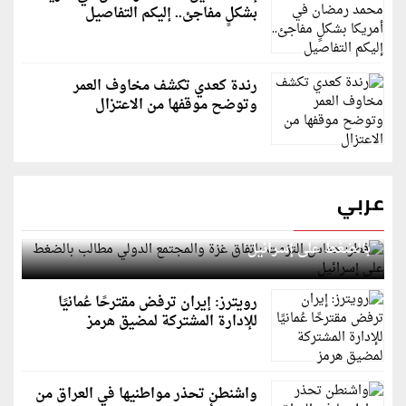
بشكلٍ مفاجئ.. إليكم التفاصيل
رندة كعدي تكشف مخاوف العمر
وتوضح موقفها من الاعتزال
عربي
قطر: حماس التزمت باتفاق غزة والمجتمع الدولي مطالب
بالضغط على إسرائيل
رويترز: إيران ترفض مقترحًا عُمانيًا
للإدارة المشتركة لمضيق هرمز
واشنطن تحذر مواطنيها في العراق من