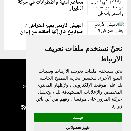
مخاطر أمنية واضطرابات في حركة
الطيران
الجيش الأردني يعلن اعتراض 5
صواريخ قال إنها أُطلقت من إيران
نحنُ نستخدم ملفات تعريف
الارتباط
نحن نستخدم ملفات تعريف الارتباط وتقنيات
التتبع الأخرى لتحسين تجربة التصفح الخاصة
بك على موقعنا الإلكتروني ، ولإظهار المحتوى
جميع الحقوق محفوظة لدنيا الوطن © 2003 - 2022
المخصص والإعلانات المستهدفة لك ، وتحليل
حركة المرور على موقعنا ، وفهم من أين يأتي
زوارنا.
فهمت
Privacy Policy
تغيير تفضيلاتي
|