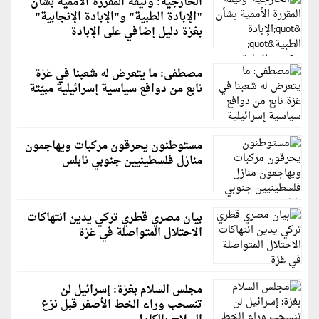
الخارجية: وثيقة المقررة الأممية بشأن
"الإبادة الطبية" و"الإبادة الإنجابية"
بغزة دليل إضافي على الإبادة
مصطفى: ما يتعرض له شعبنا في غزة
نابع من دوافع سياسية إسرائيلية مبيّتة
مستوطنون يحرقون مركبات ويهاجمون
منازل فلسطينيين جنوبي نابلس
بيان مصري قطري تركي يدين انتهاكات
الاحتلال المتواصلة في غزة
مجلس السلام بغزة: إسرائيل لن
تنسحب وراء الخط الأصفر قبل نزع