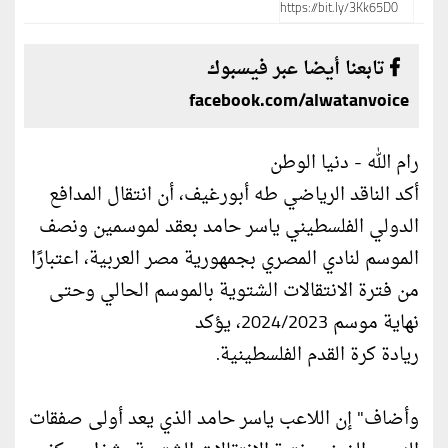
تابعنا أيضا عبر فيسبوك
facebook.com/alwatanvoice
رام الله - دنيا الوطن
أكد الناقد الرياضي طه أبورغيف، أن انتقال المدافع
الدولي الفلسطيني ياسر حامد بعقد لموسمين ونصف
الموسم لنادي المصري بجمهورية مصر العربية، اعتبارًا
من فترة الانتقالات الشتوية بالموسم الحالي وحتى
نهاية موسم 2024/2023، يؤكد
ريادة كرة القدم الفلسطينية.
وأضاف" إن اللاعب ياسر حامد الذي يعد أولى صفقات