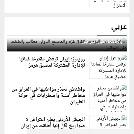
عربي
قطر: حماس التزمت باتفاق غزة والمجتمع الدولي مطالب
بالضغط على إسرائيل
رويترز: إيران ترفض مقترحًا عُمانيًا
للإدارة المشتركة لمضيق هرمز
واشنطن تحذر مواطنيها في العراق من
مخاطر أمنية واضطرابات في حركة
الطيران
الجيش الأردني يعلن اعتراض 5
صواريخ قال إنها أُطلقت من إيران