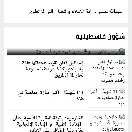
عبدالله عيسى: راية الإعلام والنضال التي لا تُطوى
شؤون فلسطينية
الرئيس ينعى سفير فلسطين لدى مصر دياب اللوح
إسرائيل تعلن تقييد هجماتها بغزة
ونتنياهو يكشف: رفضنا مسودة
لخارطة الطريق
112 شهيدًا .. أكبر جنازة جماعية في
غزة
الخارجية: وثيقة المقررة الأممية بشأن
"الإبادة الطبية" و"الإبادة الإنجابية"
بغزة دليل إضافي على الإبادة