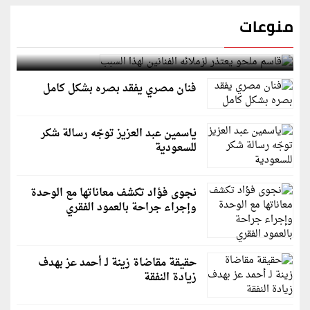
منوعات
قاسم ملحو يعتذر لزملائه الفنانين لهذا السبب
فنان مصري يفقد بصره بشكل كامل
ياسمين عبد العزيز توجّه رسالة شكر
للسعودية
نجوى فؤاد تكشف معاناتها مع الوحدة
وإجراء جراحة بالعمود الفقري
حقيقة مقاضاة زينة لـ أحمد عز بهدف
زيادة النفقة