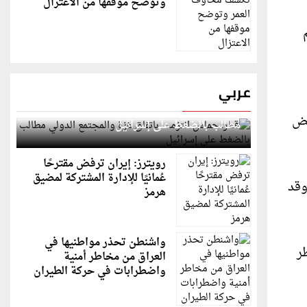
وتوضح موقفها من الاعتزال
عربي
قطر: حماس التزمت باتفاق غزة والمجتمع الدولي
عض
مطالب بالضغط على إسرائيل
رويترز: إيران ترفض مقترحًا
عُمانيًا للإدارة المشتركة لمضيق
وقد
هرمز
واشنطن تحذر مواطنيها في
ر
العراق من مخاطر أمنية
واضطرابات في حركة الطيران