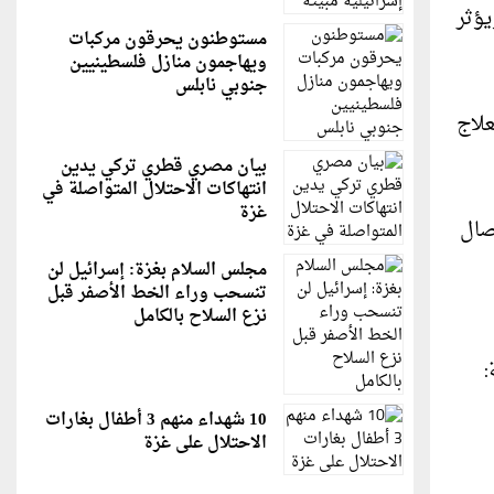
يؤثر
مستوطنون يحرقون مركبات
ويهاجمون منازل فلسطينيين
جنوبي نابلس
علاج
بيان مصري قطري تركي يدين
انتهاكات الاحتلال المتواصلة في
غزة
صال
مجلس السلام بغزة: إسرائيل لن
تنسحب وراء الخط الأصفر قبل
نزع السلاح بالكامل
:
10 شهداء منهم 3 أطفال بغارات
الاحتلال على غزة