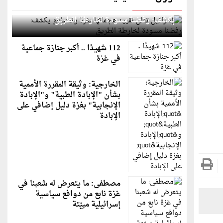
إسرائيل تعلن تقييد هجماتها بغزة ونتنياهو
يكشف: رفضنا مسودة لخارطة الطريق
112 شهيدًا .. أكبر جنازة جماعية
في غزة
الخارجية: وثيقة المقررة الأممية
بشأن "الإبادة الطبية" و"الإبادة
الإنجابية" بغزة دليل إضافي على
الإبادة
مصطفى: ما يتعرض له شعبنا في
غزة نابع من دوافع سياسية
إسرائيلية مبيّتة