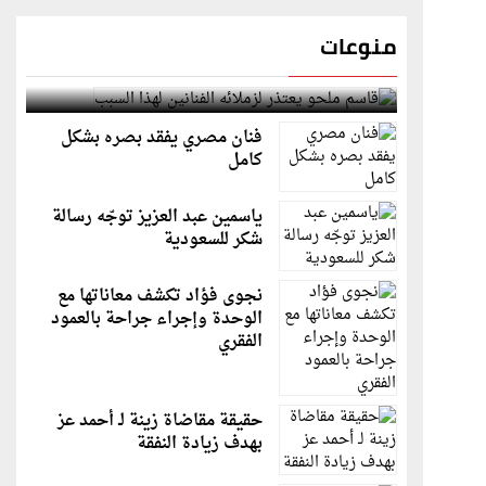
منوعات
قاسم ملحو يعتذر لزملائه الفنانين لهذا السبب
فنان مصري يفقد بصره بشكل
كامل
ياسمين عبد العزيز توجّه رسالة
شكر للسعودية
نجوى فؤاد تكشف معاناتها مع
الوحدة وإجراء جراحة بالعمود
الفقري
حقيقة مقاضاة زينة لـ أحمد عز
بهدف زيادة النفقة