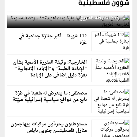
شؤون فلسطينية
إسرائيل تعلن تقييد هجماتها بغزة ونتنياهو يكشف: رفضنا
مسودة لخارطة الطريق
112 شهيدًا .. أكبر جنازة جماعية في
غزة
الخارجية: وثيقة المقررة الأممية بشأن
"الإبادة الطبية" و"الإبادة الإنجابية"
بغزة دليل إضافي على الإبادة
مصطفى: ما يتعرض له شعبنا في غزة
نابع من دوافع سياسية إسرائيلية مبيّتة
مستوطنون يحرقون مركبات ويهاجمون
منازل فلسطينيين جنوبي نابلس