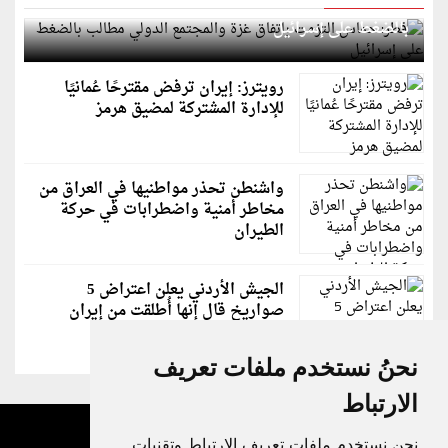
قطر: حماس التزمت باتفاق غزة والمجتمع الدولي مطالب
بالضغط على إسرائيل
رويترز: إيران ترفض مقترحًا عُمانيًا
للإدارة المشتركة لمضيق هرمز
واشنطن تحذر مواطنيها في العراق من
مخاطر أمنية واضطرابات في حركة
الطيران
الجيش الأردني يعلن اعتراض 5
صواريخ قال إنها أُطلقت من إيران
نحنُ نستخدم ملفات تعريف
الارتباط
نحن نستخدم ملفات تعريف الارتباط وتقنيات