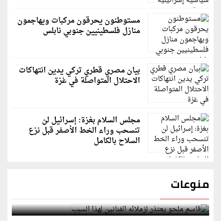
مستوطنون يحرقون مركبات ويهاجمون
منازل فلسطينيين جنوبي نابلس
بيان مصري قطري تركي يدين انتهاكات
الاحتلال المتواصلة في غزة
مجلس السلام بغزة: إسرائيل لن
تنسحب وراء الخط الأصفر قبل نزع
السلاح بالكامل
منوعات
قاسم ملحو يعتذر لزملائه الفنانين لهذا السبب