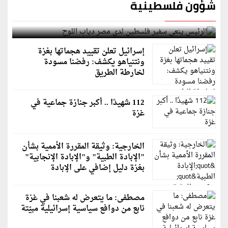
شؤون فلسطينية
الرئيس ينعى سفير فلسطين لدى مصر دياب اللوح
إسرائيل تعلن تقييد هجماتها بغزة
ونتنياهو يكشف: رفضنا مسودة
لخارطة الطريق
112 شهيدًا .. أكبر جنازة جماعية في
غزة
الخارجية: وثيقة المقررة الأممية بشأن
"الإبادة الطبية" و"الإبادة الإنجابية"
بغزة دليل إضافي على الإبادة
مصطفى: ما يتعرض له شعبنا في غزة
نابع من دوافع سياسية إسرائيلية مبيّتة