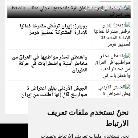
قطر: حماس التزمت باتفاق غزة والمجتمع الدولي مطالب
بالضغط على إسرائيل
رويترز: إيران ترفض مقترحًا عُمانيًا
للإدارة المشتركة لمضيق هرمز
واشنطن تحذر مواطنيها في العراق من
مخاطر أمنية واضطرابات في حركة
الطيران
الجيش الأردني يعلن اعتراض 5
صواريخ قال إنها أُطلقت من إيران
نحنُ نستخدم ملفات تعريف
الارتباط
نحن نستخدم ملفات تعريف الارتباط وتقنيات