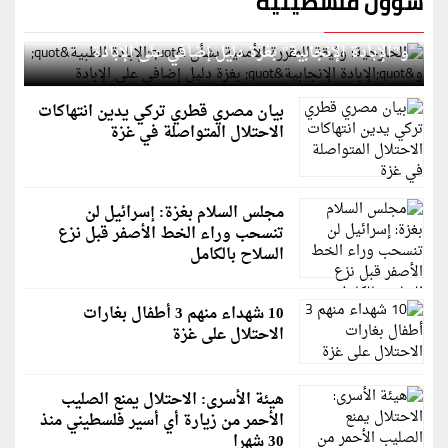
شؤون فلسطينية
الخارجية: وثيقة المقررة الأممية بشأن "الإبادة الطبية"
و"الإبادة الإنجابية" بغزة دليل إضافي على الإبادة
بيان مصري قطري تركي يدين انتهاكات
الاحتلال المتواصلة في غزة
مجلس السلام بغزة: إسرائيل لن
تنسحب وراء الخط الأصفر قبل نزع
السلاح بالكامل
10 شهداء منهم 3 أطفال بغارات
الاحتلال على غزة
هيئة الأسرى: الاحتلال يمنع الصليب
الأحمر من زيارة أي أسير فلسطيني منذ
30 شهرا