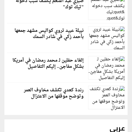
صبري عبد المنعم يكشف سبب دخوله
"تيك توك"
نبيلة عبيد تروي كواليس مشهد جمعها
بأحمد زكي في شادر السمك
إلغاء حفلين لـ محمد رمضان في أمريكا
بشكلٍ مفاجئ.. إليكم التفاصيل
رندة كعدي تكشف مخاوف العمر
وتوضح موقفها من الاعتزال
عربي
رويترز: إيران ترفض مقترحًا عُمانيًا للإدارة المشتركة