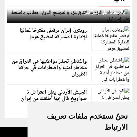
قطر: حماس التزمت باتفاق غزة والمجتمع الدولي مطالب
بالضغط على إسرائيل
رويترز: إيران ترفض مقترحًا عُمانيًا
للإدارة المشتركة لمضيق هرمز
واشنطن تحذر مواطنيها في العراق من
مخاطر أمنية واضطرابات في حركة
الطيران
الجيش الأردني يعلن اعتراض 5
صواريخ قال إنها أُطلقت من إيران
نحنُ نستخدم ملفات تعريف
الارتباط