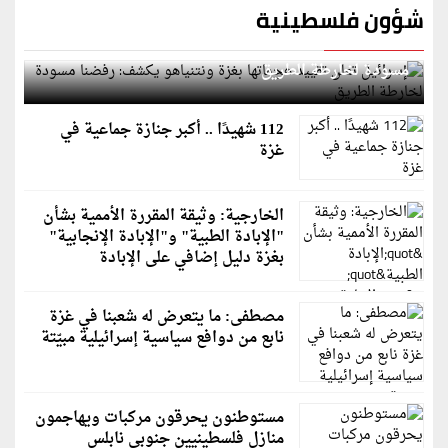
شؤون فلسطينية
إسرائيل تعلن تقييد هجماتها بغزة ونتنياهو يكشف: رفضنا
مسودة لخارطة الطريق
112 شهيدًا .. أكبر جنازة جماعية في
غزة
الخارجية: وثيقة المقررة الأممية بشأن
"الإبادة الطبية" و"الإبادة الإنجابية"
بغزة دليل إضافي على الإبادة
مصطفى: ما يتعرض له شعبنا في غزة
نابع من دوافع سياسية إسرائيلية مبيّتة
مستوطنون يحرقون مركبات ويهاجمون
منازل فلسطينيين جنوبي نابلس