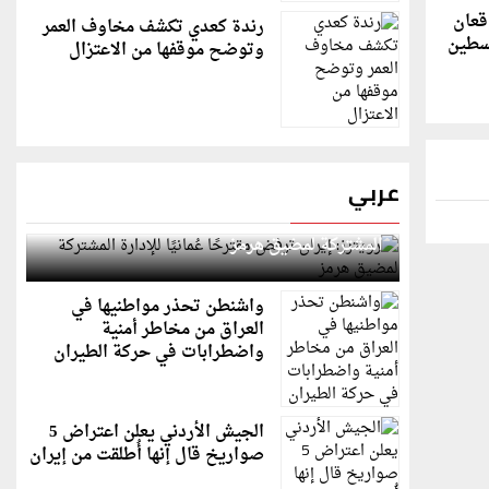
قعان
رندة كعدي تكشف مخاوف العمر
لسطين
وتوضح موقفها من الاعتزال
عربي
رويترز: إيران ترفض مقترحًا عُمانيًا للإدارة
المشتركة لمضيق هرمز
واشنطن تحذر مواطنيها في
العراق من مخاطر أمنية
واضطرابات في حركة الطيران
الجيش الأردني يعلن اعتراض 5
صواريخ قال إنها أُطلقت من إيران