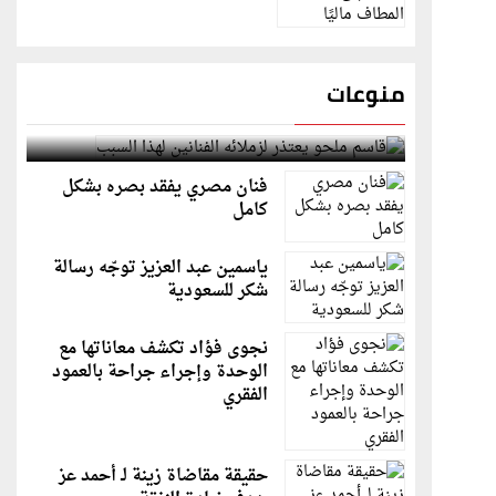
منوعات
قاسم ملحو يعتذر لزملائه الفنانين لهذا السبب
فنان مصري يفقد بصره بشكل
كامل
ياسمين عبد العزيز توجّه رسالة
شكر للسعودية
نجوى فؤاد تكشف معاناتها مع
الوحدة وإجراء جراحة بالعمود
الفقري
حقيقة مقاضاة زينة لـ أحمد عز