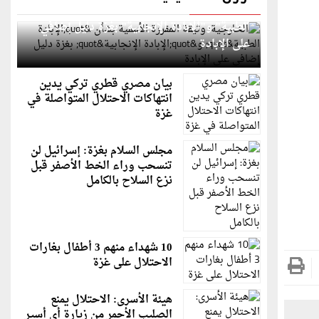
الخارجية: وثيقة المقررة الأممية بشأن "الإبادة
الطبية" و"الإبادة الإنجابية" بغزة دليل إضافي
على الإبادة
بيان مصري قطري تركي يدين
انتهاكات الاحتلال المتواصلة في
غزة
مجلس السلام بغزة: إسرائيل لن
تنسحب وراء الخط الأصفر قبل
نزع السلاح بالكامل
10 شهداء منهم 3 أطفال بغارات
الاحتلال على غزة
هيئة الأسرى: الاحتلال يمنع
الصليب الأحمر من زيارة أي أسير