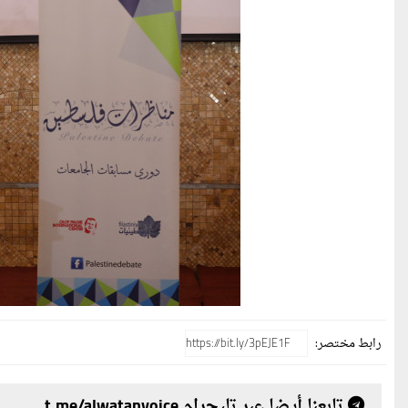
رابط مختصر:
تابعنا أيضا عبر تليجرام t.me/alwatanvoice