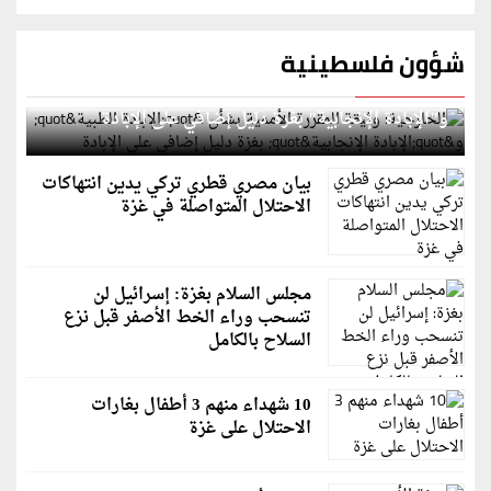
شؤون فلسطينية
الخارجية: وثيقة المقررة الأممية بشأن "الإبادة الطبية"
و"الإبادة الإنجابية" بغزة دليل إضافي على الإبادة
بيان مصري قطري تركي يدين انتهاكات
الاحتلال المتواصلة في غزة
مجلس السلام بغزة: إسرائيل لن
تنسحب وراء الخط الأصفر قبل نزع
السلاح بالكامل
10 شهداء منهم 3 أطفال بغارات
الاحتلال على غزة