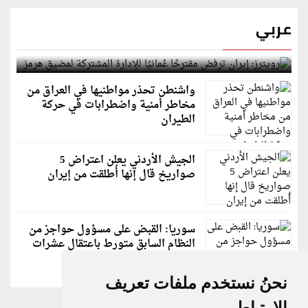
عربي
رويترز: إيران ترفض مقترحًا عُمانيًا للإدارة المشتركة
لمضيق هرمز
واشنطن تحذر مواطنيها في العراق من
مخاطر أمنية واضطرابات في حركة
الطيران
الجيش الأردني يعلن اعتراض 5
صواريخ قال إنها أُطلقت من إيران
سوريا: القبض على مسؤول حواجز من
النظام السابق متورط باعتقال عشرات
الشبان
نحنُ نستخدم ملفات تعريف
الارتباط