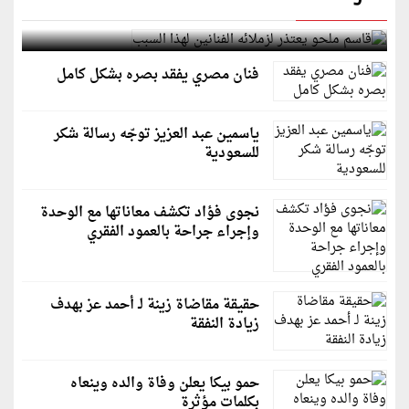
قاسم ملحو يعتذر لزملائه الفنانين لهذا السبب
فنان مصري يفقد بصره بشكل كامل
ياسمين عبد العزيز توجّه رسالة شكر
للسعودية
نجوى فؤاد تكشف معاناتها مع الوحدة
وإجراء جراحة بالعمود الفقري
حقيقة مقاضاة زينة لـ أحمد عز بهدف
زيادة النفقة
حمو بيكا يعلن وفاة والده وينعاه
بكلمات مؤثرة