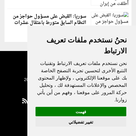
سوريا: القبض على مسؤول حواجز من
النظام السابق متورط باعتقال عشرات
الشبان
نحنُ نستخدم ملفات تعريف
الارتباط
نحن نستخدم ملفات تعريف الارتباط وتقنيات
التتبع الأخرى لتحسين تجربة التصفح الخاصة
بك على موقعنا الإلكتروني ، ولإظهار المحتوى
جميع الحقوق محفوظة لدنيا الوطن © 2003 - 2022
المخصص والإعلانات المستهدفة لك ، وتحليل
حركة المرور على موقعنا ، وفهم من أين يأتي
زوارنا.
فهمت
Privacy Policy
تغيير تفضيلاتي
|
Update cookies preferences