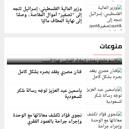
وزير المالية الفلسطيني: إسرائيل تتجه
إلى "تصفير" أموال المقاصة.. وصلنا
إلى نهاية المطاف ماليًا
منوعات
قاسم ملحو يعتذر لزملائه الفنانين لهذا السبب
فنان مصري يفقد بصره بشكل كامل
ياسمين عبد العزيز توجّه رسالة شكر
للسعودية
نجوى فؤاد تكشف معاناتها مع الوحدة
وإجراء جراحة بالعمود الفقري