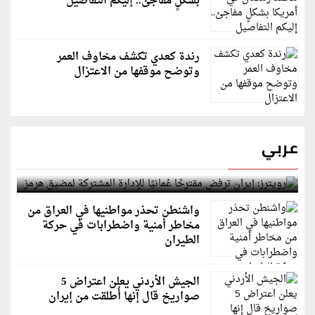
بشكلٍ مفاجئ.. إليكم التفاصيل
رندة كعدي تكشف مخاوف العمر
وتوضح موقفها من الاعتزال
عربي
رويترز: إيران ترفض مقترحًا عُمانيًا للإدارة المشتركة
لمضيق هرمز
واشنطن تحذر مواطنيها في العراق من
مخاطر أمنية واضطرابات في حركة
الطيران
الجيش الأردني يعلن اعتراض 5
صواريخ قال إنها أُطلقت من إيران