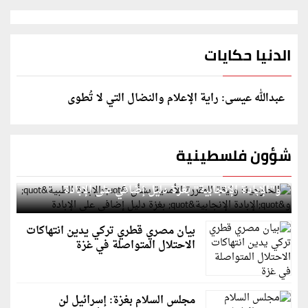
الدنيا حكايات
عبدالله عيسى: راية الإعلام والنضال التي لا تُطوى
شؤون فلسطينية
الخارجية: وثيقة المقررة الأممية بشأن "الإبادة الطبية"
و"الإبادة الإنجابية" بغزة دليل إضافي على الإبادة
بيان مصري قطري تركي يدين انتهاكات
الاحتلال المتواصلة في غزة
مجلس السلام بغزة: إسرائيل لن