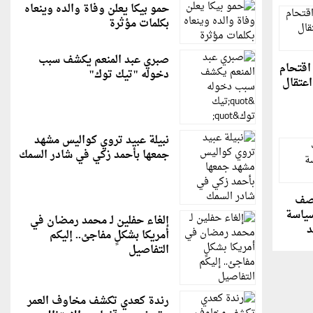
حمو بيكا يعلن وفاة والده وينعاه
بكلمات مؤثرة
صبري عبد المنعم يكشف سبب
اقتحام
دخوله "تيك توك"
اعتقال
نبيلة عبيد تروي كواليس مشهد
جمعها بأحمد زكي في شادر السمك
اصف
سياسة
إلغاء حفلين لـ محمد رمضان في
د
أمريكا بشكلٍ مفاجئ.. إليكم
التفاصيل
رندة كعدي تكشف مخاوف العمر