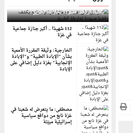
إسرائيل تعلن تقييد هجماتها بغزة ونتنياهو
يكشف: رفضنا مسودة لخارطة الطريق
112 شهيدًا .. أكبر جنازة جماعية
في غزة
الخارجية: وثيقة المقررة الأممية
بشأن "الإبادة الطبية" و"الإبادة
الإنجابية" بغزة دليل إضافي على
الإبادة
مصطفى: ما يتعرض له شعبنا في
غزة نابع من دوافع سياسية
إسرائيلية مبيّتة