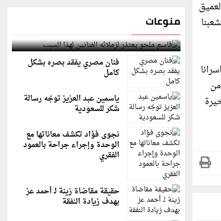
العميق
منوعات
شعبنا
قاسم ملحو يعتذر لزملائه الفنانين لهذا السبب
فنان مصري يفقد بصره بشكل
سرانا
كامل
من
ياسمين عبد العزيز توجّه رسالة
خيرة
شكر للسعودية
نجوى فؤاد تكشف معاناتها مع
الوحدة وإجراء جراحة بالعمود
الفقري
حقيقة مقاضاة زينة لـ أحمد عز
بهدف زيادة النفقة