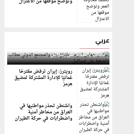
وتوضح موقفها من الاعتزال
عربي
قطر: حماس التزمت باتفاق غزة والمجتمع الدولي
مطالب بالضغط على إسرائيل
رويترز: إيران ترفض مقترحًا
عُمانيًا للإدارة المشتركة لمضيق
هرمز
واشنطن تحذر مواطنيها في
العراق من مخاطر أمنية
واضطرابات في حركة الطيران