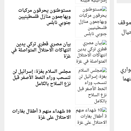
مستوطنون يحرقون مركبات
ويهاجمون منازل فلسطينيين
 موقف
جنوبي نابلس
حيال
بيان مصري قطري تركي يدين
انتهاكات الاحتلال المتواصلة في
غزة
واري
مجلس السلام بغزة: إسرائيل لن
تنسحب وراء الخط الأصفر قبل
هما
نزع السلاح بالكامل
10 شهداء منهم 3 أطفال بغارات
الاحتلال على غزة