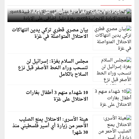
الخارجية: وثيقة المقررة الأممية بشأن "الإبادة الطبية"
و"الإبادة الإنجابية" بغزة دليل إضافي على الإبادة
بيان مصري قطري تركي يدين انتهاكات
الاحتلال المتواصلة في غزة
مجلس السلام بغزة: إسرائيل لن
تنسحب وراء الخط الأصفر قبل نزع
السلاح بالكامل
10 شهداء منهم 3 أطفال بغارات
الاحتلال على غزة
هيئة الأسرى: الاحتلال يمنع الصليب
الأحمر من زيارة أي أسير فلسطيني منذ
30 شهرا