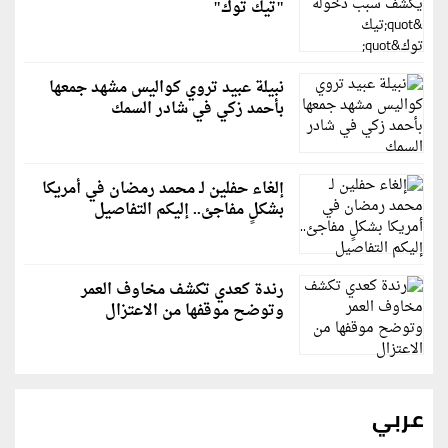
"تيك توك"
نبيلة عبيد تروي كواليس مشهد جمعها
بأحمد زكي في شادر السمك
إلغاء حفلين لـ محمد رمضان في أمريكا
بشكلٍ مفاجئ.. إليكم التفاصيل
رندة كعدي تكشف مخاوف العمر
وتوضح موقفها من الاعتزال
عربي
رويترز: إيران ترفض مقترحًا عُمانيًا للإدارة المشتركة