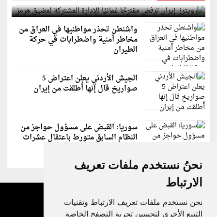
لمضيق هرمز
واشنطن تحذر مواطنيها في العراق من
مخاطر أمنية واضطرابات في حركة
الطيران
الجيش الأردني يعلن اعتراض 5
صواريخ قال إنها أُطلقت من إيران
سوريا: القبض على مسؤول حواجز من
النظام السابق متورط باعتقال عشرات
الشبان
نحنُ نستخدم ملفات تعريف
الارتباط
نحن نستخدم ملفات تعريف الارتباط وتقنيات
التتبع الأخرى لتحسين تجربة التصفح الخاصة