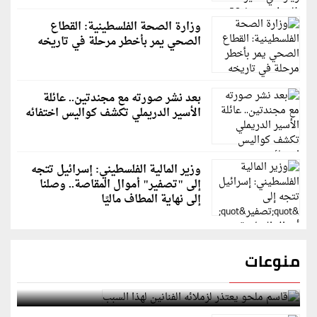
وزارة الصحة الفلسطينية: القطاع
الصحي يمر بأخطر مرحلة في تاريخه
بعد نشر صورته مع مجندتين.. عائلة
الأسير الدريملي تكشف كواليس اختفائه
وزير المالية الفلسطيني: إسرائيل تتجه
إلى "تصفير" أموال المقاصة.. وصلنا
إلى نهاية المطاف ماليًا
منوعات
قاسم ملحو يعتذر لزملائه الفنانين لهذا السبب