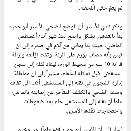
لم يتمّ حتّى الّلحظة.
وذكر نادي الأسير، أنّ الوضع الصّحي للأسير أبو حميد
بدأ بالتدهور بشكل واضح منذ شهر آب/ أغسطس
الماضي، حيث بدأ يعاني من آلام في صدره إلى أنّ
تبين بأنه مصاب بورم على الرئة، وتمّت إزالته وإزالة
قرابة 10 سم من محيط الورم، ليعاد نقله إلى سجن
"عسقلان" قبل تماثله للشّفاء، مشيراً إلى أن مماطلة
إدارة السّجون في نقله إلى المستشفى أدّت إلى تفاقم
وضعه الصّحي والكشف المتأخر عن إصابته بالمرض،
علماً أنّ نقله إلى المستشفى جاء بعد ضغوطات
واحتجاجات نفّذها الأسرى.
يُشار إلى أنّ الأسير أبو حميد (49 عاماً)، من مخيم