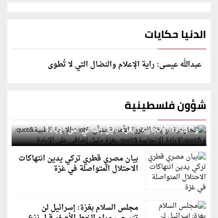
الدنيا حكايات
عبدالله عيسى: راية الإعلام والنضال التي لا تُطوى
شؤون فلسطينية
الخارجية: وثيقة المقررة الأممية بشأن "الإبادة الطبية"
و"الإبادة الإنجابية" بغزة دليل إضافي على الإبادة
بيان مصري قطري تركي يدين انتهاكات
الاحتلال المتواصلة في غزة
مجلس السلام بغزة: إسرائيل لن