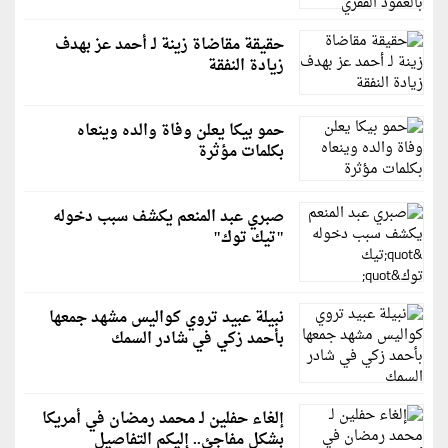
حقيقة مقاضاة زينة لـ أحمد عز بهدف
زيادة النفقة
حمو بيكا يعلن وفاة والده وينعاه
بكلمات مؤثرة
صبري عبد المنعم يكشف سبب دخوله
"تيك توك"
نبيلة عبيد تروي كواليس مشهد جمعها
بأحمد زكي في شادر السمك
إلغاء حفلين لـ محمد رمضان في أمريكا
بشكلٍ مفاجئ.. إليكم التفاصيل