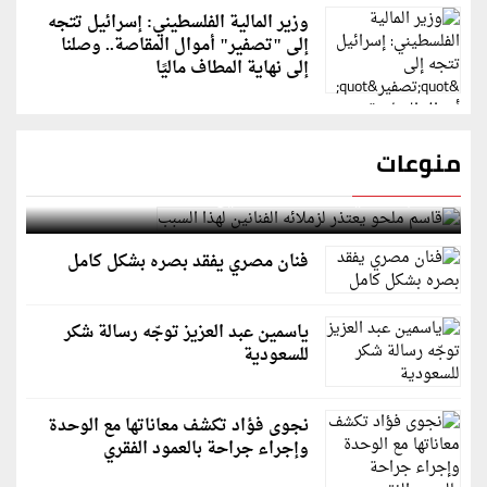
وزير المالية الفلسطيني: إسرائيل تتجه
إلى "تصفير" أموال المقاصة.. وصلنا
إلى نهاية المطاف ماليًا
منوعات
قاسم ملحو يعتذر لزملائه الفنانين لهذا السبب
فنان مصري يفقد بصره بشكل كامل
ياسمين عبد العزيز توجّه رسالة شكر
للسعودية
نجوى فؤاد تكشف معاناتها مع الوحدة
وإجراء جراحة بالعمود الفقري