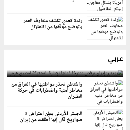
رندة كعدي تكشف مخاوف العمر
وتوضح موقفها من الاعتزال
عربي
رويترز: إيران ترفض مقترحًا عُمانيًا للإدارة المشتركة
لمضيق هرمز
واشنطن تحذر مواطنيها في العراق من
مخاطر أمنية واضطرابات في حركة
الطيران
الجيش الأردني يعلن اعتراض 5
صواريخ قال إنها أُطلقت من إيران