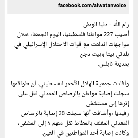
facebook.com/alwatanvoice
رام الله - دنيا الوطن
أصيب 227 مواطنا فلسطينيا، اليوم الجمعة، خلال
مواجهات اندلعت مع قوات الاحتلال الإسرائيلي في
بلدتي بيتا وبيت دجن
بمدينة نابلس.
وأفادت جمعية الهلال الأحمر الفلسطيني، أن طواقمها
سجلت إصابة مواطن بالرصاص المعدني نقل على
إثرها إلى مستشفى
رفيديا ،وأضافت أنها سجلت 28 إصابة بالرصاص
المعدني المغلف بالمطاط نقل منهم 4 إلى المشفى،
وكانت إصابة أحد المواطنين في العين.