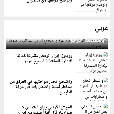
وتوضح موقفها من الاعتزال
عربي
قطر: حماس التزمت باتفاق غزة والمجتمع الدولي مطالب
بالضغط على إسرائيل
رويترز: إيران ترفض مقترحًا عُمانيًا
للإدارة المشتركة لمضيق هرمز
واشنطن تحذر مواطنيها في العراق من
مخاطر أمنية واضطرابات في حركة
الطيران
الجيش الأردني يعلن اعتراض 5
صواريخ قال إنها أُطلقت من إيران