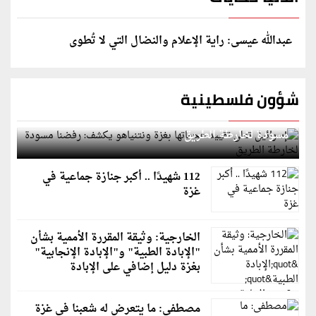
عبدالله عيسى: راية الإعلام والنضال التي لا تُطوى
شؤون فلسطينية
إسرائيل تعلن تقييد هجماتها بغزة ونتنياهو يكشف: رفضنا
مسودة لخارطة الطريق
112 شهيدًا .. أكبر جنازة جماعية في
غزة
الخارجية: وثيقة المقررة الأممية بشأن
"الإبادة الطبية" و"الإبادة الإنجابية"
بغزة دليل إضافي على الإبادة
مصطفى: ما يتعرض له شعبنا في غزة