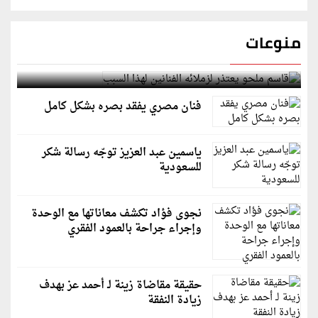
منوعات
قاسم ملحو يعتذر لزملائه الفنانين لهذا السبب
فنان مصري يفقد بصره بشكل كامل
ياسمين عبد العزيز توجّه رسالة شكر
للسعودية
نجوى فؤاد تكشف معاناتها مع الوحدة
وإجراء جراحة بالعمود الفقري
حقيقة مقاضاة زينة لـ أحمد عز بهدف
زيادة النفقة