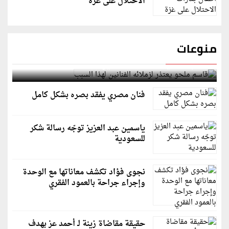
الاحتلال على غزة
منوعات
قاسم ملحو يعتذر لزملائه الفنانين لهذا السبب
فنان مصري يفقد بصره بشكل كامل
ياسمين عبد العزيز توجّه رسالة شكر
للسعودية
نجوى فؤاد تكشف معاناتها مع الوحدة
وإجراء جراحة بالعمود الفقري
حقيقة مقاضاة زينة لـ أحمد عز بهدف