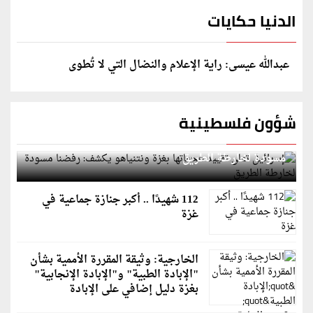
الدنيا حكايات
عبدالله عيسى: راية الإعلام والنضال التي لا تُطوى
شؤون فلسطينية
إسرائيل تعلن تقييد هجماتها بغزة ونتنياهو يكشف: رفضنا
مسودة لخارطة الطريق
112 شهيدًا .. أكبر جنازة جماعية في
غزة
الخارجية: وثيقة المقررة الأممية بشأن
"الإبادة الطبية" و"الإبادة الإنجابية"
بغزة دليل إضافي على الإبادة