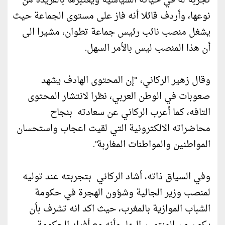
تجربة له في حياته السياسية ويعتبرها بالفريدة من
نوعها، وأردف قائلا أنه فاز على مستوى الجماعة حيث
يشغل منصب نائب رئيس جماعة تطوان، مشيرا الى
أن هذا المنصب ليس بالأمر السهل.
وقال زهير الركاني، "إن المحتوى الهادف يشهد
صعوبات في الوطن العربي، نظرا لانتشار المحتوى
التافه، كما أعرب الركاني عن سعادته بنجاح
محاضراته الالكترونية التي لقيت اعجاب واستحسان
المواطنين والمواطنات المغاربة".
وفي السياق ذاته، أشاد الركاني بتجربته عند توليه
لمنصب وزير الجالية وشؤون الهجرة في حكومة
الشباب الموازية بالمغرب، حيث اكد انه تشرف بأن