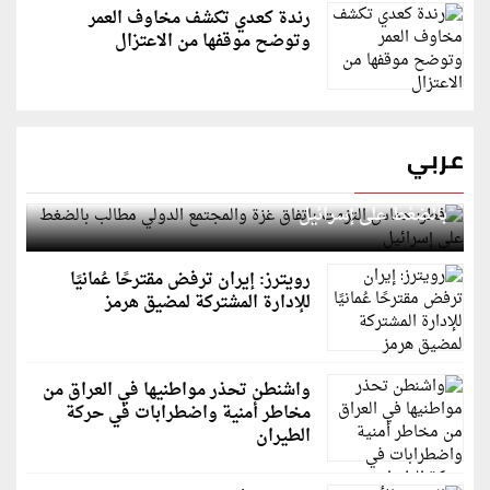
رندة كعدي تكشف مخاوف العمر
وتوضح موقفها من الاعتزال
عربي
قطر: حماس التزمت باتفاق غزة والمجتمع الدولي مطالب
بالضغط على إسرائيل
رويترز: إيران ترفض مقترحًا عُمانيًا
للإدارة المشتركة لمضيق هرمز
واشنطن تحذر مواطنيها في العراق من
مخاطر أمنية واضطرابات في حركة
الطيران