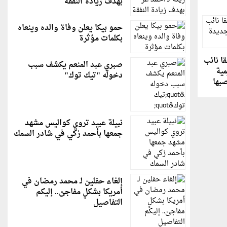
بهدف زيادة النفقة
حمو بيكا يعلن وفاة والده وينعاه
بكلمات مؤثرة
ا نائب
صبري عبد المنعم يكشف سبب
مية
دخوله "تيك توك"
صبها
نبيلة عبيد تروي كواليس مشهد
جمعها بأحمد زكي في شادر السمك
إلغاء حفلين لـ محمد رمضان في
أمريكا بشكلٍ مفاجئ.. إليكم
التفاصيل