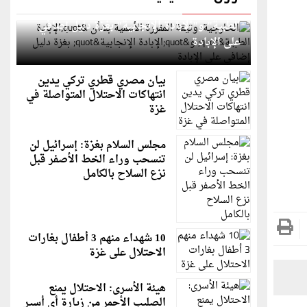
الخارجية: وثيقة المقررة الأممية بشأن "الإبادة
الطبية" و"الإبادة الإنجابية" بغزة دليل إضافي
على الإبادة
بيان مصري قطري تركي يدين
انتهاكات الاحتلال المتواصلة في
غزة
مجلس السلام بغزة: إسرائيل لن
تنسحب وراء الخط الأصفر قبل
نزع السلاح بالكامل
10 شهداء منهم 3 أطفال بغارات
الاحتلال على غزة
هيئة الأسرى: الاحتلال يمنع
الصليب الأحمر من زيارة أي أسير