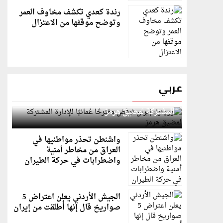
رندة كعدي تكشف مخاوف العمر
وتوضح موقفها من الاعتزال
عربي
رويترز: إيران ترفض مقترحًا عُمانيًا للإدارة
المشتركة لمضيق هرمز
واشنطن تحذر مواطنيها في
العراق من مخاطر أمنية
واضطرابات في حركة الطيران
الجيش الأردني يعلن اعتراض 5
صواريخ قال إنها أُطلقت من إيران