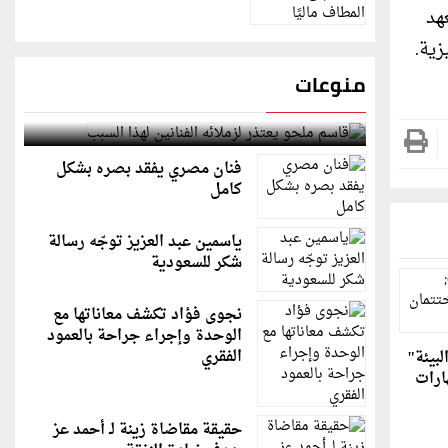
هد
منوعات
قاسم ملحو يعتذر لزملائه الفنانين لهذا السبب
فنان مصري يفقد بصره بشكل
كامل
ياسمين عبد العزيز توجّه رسالة
شكر للسعودية
نجوى فؤاد تكشف معاناتها مع
الوحدة وإجراء جراحة بالعمود
الفقري
لبيئة"
ارات
حقيقة مقاضاة زينة لـ أحمد عز