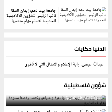
جامعة بيت لحم: إيمان السقا
نائب الرئيس للشؤون الأكاديمية
الجديدة تتسلم مهام منصبها
الدنيا حكايات
عبدالله عيسى: راية الإعلام والنضال التي لا تُطوى
شؤون فلسطينية
إسرائيل تعلن تقييد هجماتها بغزة ونتنياهو يكشف: رفضنا
مسودة لخارطة الطريق