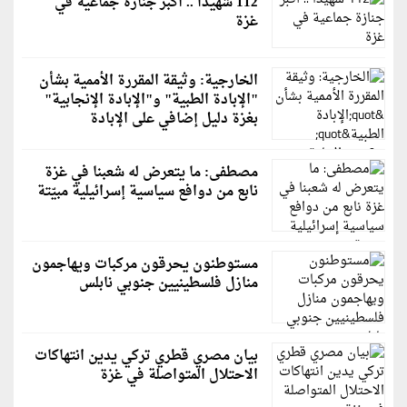
112 شهيدًا .. أكبر جنازة جماعية في
غزة
الخارجية: وثيقة المقررة الأممية بشأن
"الإبادة الطبية" و"الإبادة الإنجابية"
بغزة دليل إضافي على الإبادة
مصطفى: ما يتعرض له شعبنا في غزة
نابع من دوافع سياسية إسرائيلية مبيّتة
مستوطنون يحرقون مركبات ويهاجمون
منازل فلسطينيين جنوبي نابلس
بيان مصري قطري تركي يدين انتهاكات
الاحتلال المتواصلة في غزة