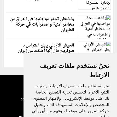
واشنطن تحذر مواطنيها في العراق من
مخاطر أمنية واضطرابات في حركة
الطيران
الجيش الأردني يعلن اعتراض 5
صواريخ قال إنها أُطلقت من إيران
نحنُ نستخدم ملفات تعريف
الارتباط
نحن نستخدم ملفات تعريف الارتباط وتقنيات
التتبع الأخرى لتحسين تجربة التصفح الخاصة
بك على موقعنا الإلكتروني ، ولإظهار المحتوى
جميع الحقوق محفوظة لدنيا الوطن © 2003 - 2022
المخصص والإعلانات المستهدفة لك ، وتحليل
حركة المرور على موقعنا ، وفهم من أين يأتي
زوارنا.