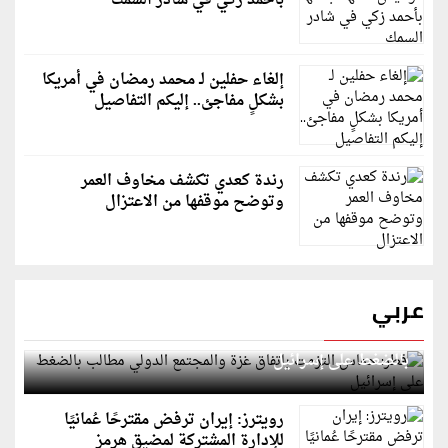
بأحمد زكي في شادر السمك
إلغاء حفلين لـ محمد رمضان في أمريكا
بشكلٍ مفاجئ.. إليكم التفاصيل
رندة كعدي تكشف مخاوف العمر
وتوضح موقفها من الاعتزال
عربي
قطر: حماس التزمت باتفاق غزة والمجتمع الدولي مطالب
بالضغط على إسرائيل
رويترز: إيران ترفض مقترحًا عُمانيًا
للإدارة المشتركة لمضيق هرمز