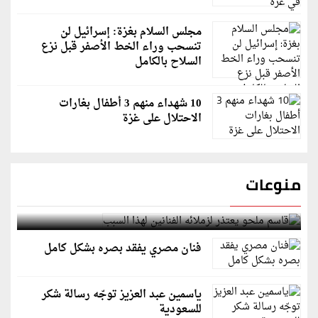
مجلس السلام بغزة: إسرائيل لن
تنسحب وراء الخط الأصفر قبل نزع
السلاح بالكامل
10 شهداء منهم 3 أطفال بغارات
الاحتلال على غزة
منوعات
قاسم ملحو يعتذر لزملائه الفنانين لهذا السبب
فنان مصري يفقد بصره بشكل كامل
ياسمين عبد العزيز توجّه رسالة شكر
للسعودية